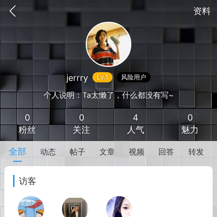
资料
jerrry
Lv.1
风险用户
个人说明：Ta太懒了，什么都没有写~
0
0
4
0
粉丝
关注
人气
魅力
全部
动态
帖子
文章
视频
回答
转发
抽奖
每日任务
签到有奖
访客
华人资讯
频
阅读洛杉矶新闻