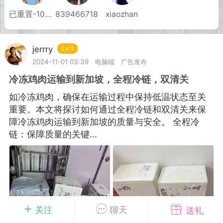
已重置-10945
839466718
xiaozhan
华人论坛
加入社区交流
jerrry
Lv.1
杉矶华人社区信息发布规范》
2024-11-01 03:39
电脑端
广告发布
杉矶华人社区账号注册及使用规范》
冷冻鸡肉运输到新加坡，全程冷链，双清关
如冷冻鸡肉，确保在运输过程中保持低温状态至关
重要。本文将探讨如何通过全程冷链和双清关来保
障冷冻鸡肉运输到新加坡的质量与安全。 全程冷
室
洛杉矶热点
娱乐八卦
同乡联谊
链：保障质量的关键...
租
民宿短租
房屋买卖
商铺转让
关注
聊天
送礼