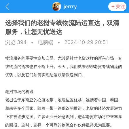
jerrry
关注
选择我们的老挝专线物流陆运直达，双清
服务，让您无忧送达
浏览 394
•
电脑端
•
2024-10-29 20:51
物流服务的重要性愈加凸显。尤其是针对老挝这样的新兴市场，专
线物流的需求也在不断上升。今天，我们就来聊聊老挝专线物流的
优势，以及它们如何实现陆运双清派送到门。
老挝市场的机遇
老挝位于东南亚的心脏地带，地理位置优越，连接着中国、泰国、
抽奖
每日任务
签到有奖
越南等多个国家。随着一带一路倡议的推进，老挝的经济发展潜力
正在被逐步挖掘。许多企业开始意识到，进军老挝市场将带来丰厚
华人资讯
的回报。这时，选择一个可靠的物流合作伙伴显得尤为重要。
频
阅读洛杉矶新闻