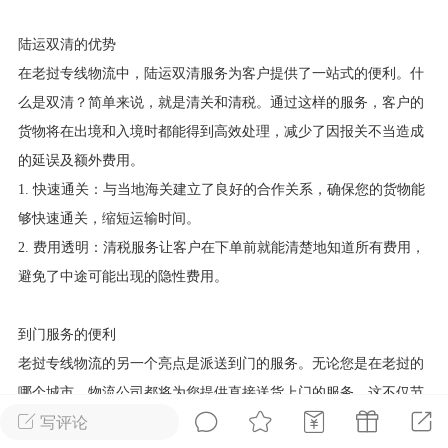
华人论坛
陆运双清的优势
加入社区交流
在老挝专线物流中，陆运双清服务为客户提供了一站式的便利。什
么是双清？简单来说，就是清关和清税。通过这样的服务，客户的
杉矶华人社区信息发布规范》
货物将在出境和入境时都能得到高效处理，减少了因报关不当造成
杉矶华人社区账号注册及使用规范》
的延误及额外费用。
1. 快速通关：与当地海关建立了良好的合作关系，确保您的货物能
够快速通关，缩短运输时间。
2. 费用透明：清税服务让客户在下单前就能清楚地知道所有费用，
室
洛杉矶热点
娱乐八卦
同乡联谊
避免了中途可能出现的隐性费用。
到门服务的便利
租
民宿短租
房屋买卖
商铺转让
老挝专线物流的另一个亮点是派送到门的服务。无论您是在老挝的
哪个城市，物流公司都将为您提供直接送货上门的服务。这不仅节
写评论
省了客户的时间和精力，还提高了订单的完成效率。