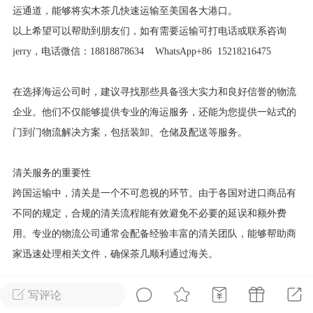
运通道，能够将实木茶几快速运输至美国各大港口。
华人论坛
以上希望可以帮助到朋友们，如有需要
运输
可打电话或联系咨询
加入社区交流
jerry，电话微信：18818878634 WhatsApp+86 15218216475
杉矶华人社区信息发布规范》
在选择海运公司时，建议寻找那些具备强大实力和良好信誉的物流
杉矶华人社区账号注册及使用规范》
企业。他们不仅能够提供专业的海运服务，还能为您提供一站式的
门到门物流解决方案，包括装卸、仓储及配送等服务。
清关服务的重要性
室
洛杉矶热点
娱乐八卦
同乡联谊
跨国运输中，清关是一个不可忽视的环节。由于各国对进口商品有
不同的规定，合规的清关流程能有效避免不必要的延误和额外费
用。专业的物流公司通常会配备经验丰富的清关团队，能够帮助商
租
民宿短租
房屋买卖
商铺转让
家迅速处理相关文件，确保茶几顺利通过海关。
写评论
在清关过程中，商家需要提供详尽的货物信息，包括发票、装箱单