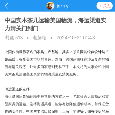
jerrry
关注
中国实木茶几运输美国物流，海运渠道实
力清关门到门
浏览 513
•
电脑端
•
2024-10-31 01:43
中国作为世界著名的家具生产基地，其实木茶几因其经典设计与卓
越品质，备受美国市场的青睐。然而，跨国运输往往涉及复杂的物
流与清关程序，让许多商家感到无从下手。本文将为大家介绍中国
实木茶几运输美国所需的物流渠道及清关服务。
海运渠道的选择
抽奖
每日任务
签到有奖
海运是国际货物运输中最常用的方式之一，尤其适合大宗商品和重
型家具的运输。选择海运渠道，能够有效降低运输成本，并保证货
华人资讯
物的安全性。中国主要港口如深圳、上海、宁波等，拥有便捷的海
频
阅读洛杉矶新闻