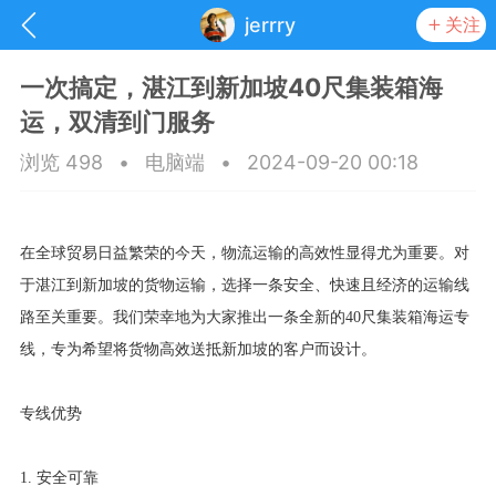
jerrry
关注
一次搞定，湛江到新加坡40尺集装箱海
运，双清到门服务
浏览 498
•
电脑端
•
2024-09-20 00:18
在全球贸易日益繁荣的今天，物流运输的高效性显得尤为重要。对
于湛江到新加坡的货物运输，选择一条安全、快速且经济的运输线
路至关重要。我们荣幸地为大家推出一条全新的
40尺集装箱海运专
线，专为希望将货物高效送抵新加坡的客户而设计。
抽奖
每日任务
签到有奖
专线优势
华人资讯
1. 安全可靠
频
阅读洛杉矶新闻