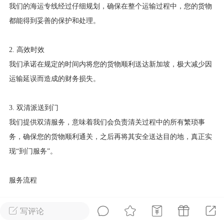
我们的海运专线经过仔细规划，确保在整个运输过程中，您的货物
华人论坛
都能得到妥善的保护和处理。
加入社区交流
2. 高效时效
杉矶华人社区信息发布规范》
我们承诺在规定的时间内将您的货物顺利送达新加坡，极大减少因
杉矶华人社区账号注册及使用规范》
运输延误而造成的财务损失。
3. 双清派送到门
我们提供双清服务，意味着我们会负责清关过程中的所有繁琐事
室
洛杉矶热点
娱乐八卦
同乡联谊
务，确保您的货物顺利通关，之后再将其安全送达目的地，真正实
现
“到门服务”。
租
民宿短租
房屋买卖
商铺转让
服务流程
咨询与预定
写评论
客户可以通过电话或在线提交运输需求，我们的专业团队将为您提