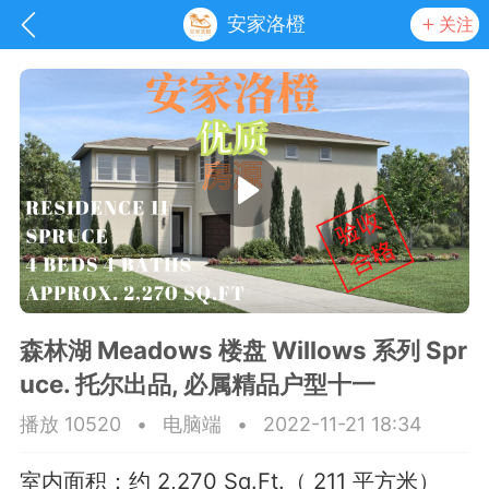
安家洛橙
关注
森林湖 Meadows 楼盘 Willows 系列 Spr
uce. 托尔出品, 必属精品户型十一
抽奖
每日任务
签到有奖
播放 10520
•
电脑端
•
2022-11-21 18:34
华人资讯
室内面积：约 2,270 Sq.Ft.（ 211 平方米）
频
阅读洛杉矶新闻