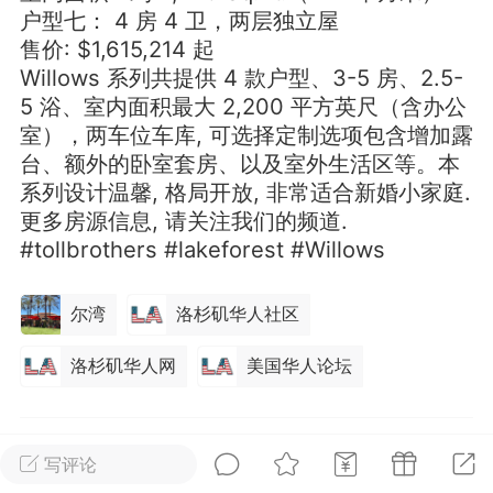
户型七： 4 房 4 卫，两层独立屋
售价: $1,615,214 起
华人论坛
加入社区交流
Willows 系列共提供 4 款户型、3-5 房、2.5-
5 浴、室内面积最大 2,200 平方英尺（含办公
杉矶华人社区信息发布规范》
室），两车位车库, 可选择定制选项包含增加露
杉矶华人社区账号注册及使用规范》
台、额外的卧室套房、以及室外生活区等。本
系列设计温馨, 格局开放, 非常适合新婚小家庭.
更多房源信息, 请关注我们的频道.
#tollbrothers #lakeforest #Willows
室
洛杉矶热点
娱乐八卦
同乡联谊
尔湾
洛杉矶华人社区
洛杉矶华人网
美国华人论坛
租
民宿短租
房屋买卖
商铺转让
0
1.05w
写评论