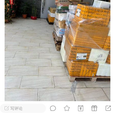
华人论坛
加入社区交流
杉矶华人社区信息发布规范》
杉矶华人社区账号注册及使用规范》
室
洛杉矶热点
娱乐八卦
同乡联谊
租
民宿短租
房屋买卖
商铺转让
写评论
我们的物流运输专线为您提供双清派送到门的服务，确保您收到的