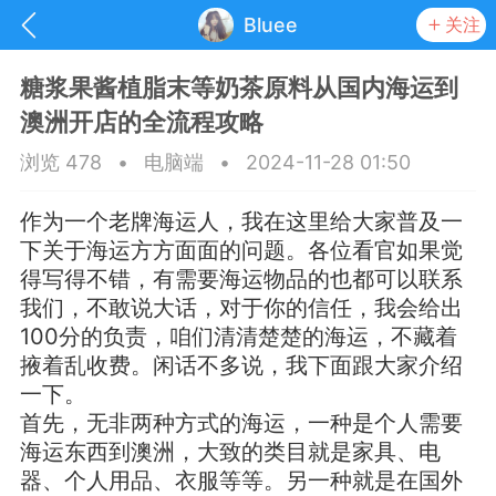
Bluee
关注
糖浆果酱植脂末等奶茶原料从国内海运到
澳洲开店的全流程攻略
浏览 478
•
电脑端
•
2024-11-28 01:50
作为一个老牌海运人，我在这里给大家普及一
下关于海运方方面面的问题。各位看官如果觉
得写得不错，有需要海运物品的也都可以联系
我们，不敢说大话，对于你的信任，我会给出
100分的负责，咱们清清楚楚的海运，不藏着
掖着乱收费。闲话不多说，我下面跟大家介绍
一下。
抽奖
每日任务
签到有奖
首先，无非两种方式的海运，一种是个人需要
海运东西到澳洲，大致的类目就是家具、电
华人资讯
器、个人用品、衣服等等。另一种就是在国外
频
阅读洛杉矶新闻