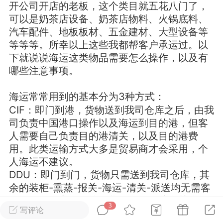
开公司开店的老板，这个类目就五花八门了，
可以是奶茶店设备、奶茶店物料、火锅底料、
华人论坛
汽车配件、地板板材、五金建材、大型设备等
加入社区交流
等等等。所幸以上这些我都帮客户承运过。以
下就说说海运这类物品需要怎么操作，以及有
杉矶华人社区信息发布规范》
哪些注意事项。
杉矶华人社区账号注册及使用规范》
海运常常用到的基本分为3种方式：
CIF：即门到港，货物送到我司仓库之后，由我
司负责中国港口操作以及海运到目的港，但客
室
洛杉矶热点
娱乐八卦
同乡联谊
人需要自己负责目的港清关，以及目的港费
用。此类运输方式大多是贸易商才会采用，个
人海运不建议。
DDU：即门到门，货物只需送到我司仓库，其
租
民宿短租
房屋买卖
商铺转让
余的装柜-熏蒸-报关-海运-清关-派送均无需客
人操作，但客人需按照货值在目的地海关缴纳
3
写评论
税费。