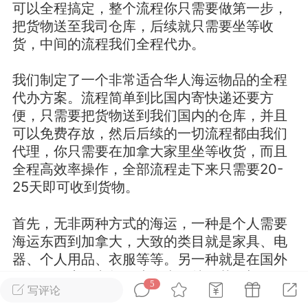
可以全程搞定，整个流程你只需要做第一步，
把货物送至我司仓库，后续就只需要坐等收
华人论坛
货，中间的流程我们全程代办。
加入社区交流
我们制定了一个非常适合华人海运物品的全程
杉矶华人社区信息发布规范》
代办方案。流程简单到比国内寄快递还要方
杉矶华人社区账号注册及使用规范》
便，只需要把货物送到我们国内的仓库，并且
可以免费存放，然后后续的一切流程都由我们
代理，你只需要在加拿大家里坐等收货，而且
全程高效率操作，全部流程走下来只需要20-
室
洛杉矶热点
娱乐八卦
同乡联谊
25天即可收到货物。
首先，无非两种方式的海运，一种是个人需要
海运东西到加拿大，大致的类目就是家具、电
租
民宿短租
房屋买卖
商铺转让
器、个人用品、衣服等等。另一种就是在国外
开公司开店的老板，这个类目就五花八门了，
5
写评论
可以是奶茶店设备、奶茶店物料、火锅底料、