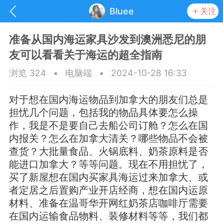
Bluee
关注
准备从国内海运家具沙发到澳洲悉尼的朋
友可以看看关于海运的超全指南
浏览 324
•
电脑端
•
2024-10-28 16:33
对于想在国内海运物品到加拿大的朋友们总是
担忧几个问题，包括我的物品具体要怎么操
作，我是不是要自己去船公司订舱？怎么在国
内报关？怎么在加拿大清关？哪些物品不会被
查货？大批量食品、火锅底料、奶茶原料是否
能进口加拿大？等等问题。现在不用担忧了，
买了新屋想在国内买家具海运过来加拿大、或
抽奖
每日任务
签到有奖
者定居之后置购产业开店经商，想在国内运原
材料、准备在温哥华开网红奶茶店咖啡厅需要
华人资讯
在国内运输食品物料、装修材料等等，我们都
频
阅读洛杉矶新闻