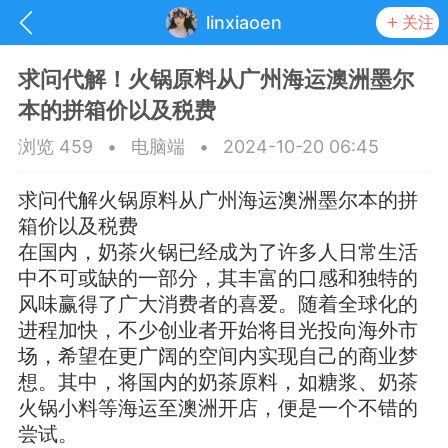
linxiaoen
关注
求问代解！火锅原料从广州海运澳洲墨尔
本的拼箱价以及税费
浏览 459
•
电脑端
•
2024-10-20 06:45
求问代解火锅原料从广州海运澳洲墨尔本的拼
箱价以及税费
在国内，奶茶火锅已经成为了许多人日常生活
中不可或缺的一部分，其丰富的口感和独特的
风味赢得了广大消费者的喜爱。随着全球化的
进程加快，不少创业者开始将目光投向海外市
场，希望在更广阔的空间内实现自己的商业梦
抽奖
每日任务
签到有奖
想。其中，将国内的奶茶原料，如糖浆、奶茶
火锅小料等海运至澳洲开店，便是一个不错的
华人资讯
尝试。
频
阅读洛杉矶新闻