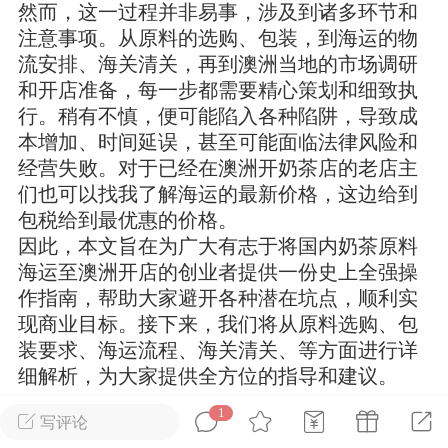
然而，这一过程并非易事，涉及到诸多环节和
注意事项。从原料的选购、包装，到海运的物
华人论坛
流安排、海关清关，再到澳洲当地的市场调研
加入社区交流
和开店准备，每一步都需要精心策划和细致执
行。稍有不慎，便可能陷入各种陷阱，导致成
杉矶华人社区信息发布规范》
本增加、时间延误，甚至可能面临法律风险和
杉矶华人社区账号注册及使用规范》
经营失败。对于已经在澳洲开奶茶店的老店主
们也可以找我了解海运的最新价格，这边给到
包税给到最优惠的价格。
因此，本文旨在为广大有志于将国内奶茶原料
室
洛杉矶热点
娱乐八卦
同乡联谊
海运至澳洲开店的创业者提供一份史上全强操
作指南，帮助大家避开各种潜在坑点，顺利实
现商业目标。接下来，我们将从原料选购、包
装要求、海运流程、海关清关、等方面进行详
租
民宿短租
房屋买卖
商铺转让
细解析，为大家提供全方位的指导和建议。
1
写评论
对于餐饮类客户，如火锅店、奶茶店、中式餐