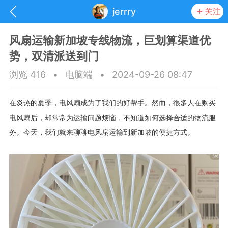
jerrry
关注
风扇运输新加坡专线物流，巨划算渠道优
势，双清派送到门
浏览 416
•
电脑端
•
2024-09-26 08:47
在炎热的夏季，电风扇成为了我们的好帮手。然而，很多人在购买
电风扇后，却常常为运输问题烦恼，不知道如何选择合适的物流服
务。今天，我们就来聊聊电风扇运输到新加坡的便捷方式。
抽奖
每日任务
签到有奖
华人资讯
频
阅读洛杉矶新闻