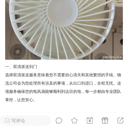
华人论坛
加入社区交流
杉矶华人社区信息发布规范》
杉矶华人社区账号注册及使用规范》
一、双清派送到门
室
洛杉矶热点
娱乐八卦
同乡联谊
选择双清派送服务意味着您不需要担心清关和其他繁琐的手续。物
流公司会为您处理所有涉及的事项，从出口到进口，全程无忧。这
项服务确保您的电风扇能够顺利到达目的地，每一步都由专业团队
掌控，让您安心。
租
民宿短租
房屋买卖
商铺转让
二、价格实惠
写评论
很多人在选择物流服务时，最关心的就是费用问题。实际上，电风