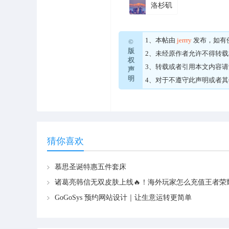
洛杉矶
1、本帖由
jerrry
发布，如有
©
版
2、未经原作者允许不得转
权
3、转载或者引用本文内容
声
明
4、对于不遵守此声明或者
猜你喜欢
慕思圣诞特惠五件套床
GoGoSys 预约网站设计｜让生意运转更简单