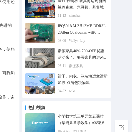
鱼缸-玻璃杯-餐具海运到新西
人使用还
兰奥克兰、惠灵顿、基督城
11-12
xiaozhan
先进的
IPQ5018 M.2 512MB DDR3L
23dbm Qualcomm wifi6
solution|OFDMA WIFI6
03-06
Wallys-Lily
务，使您
豪派家具40%-70%OFF 优惠
活动来了。要买家具的进来看
看
07-11
豪派家具
、可靠和
裙子、内衣、泳装海运空运新
加坡-双清包税物流
04-22
wiki
合作，谢
热门视频
小学数学第三单元第五课时
（华裔儿童学数学）#家教#培
训#教育@华人#华人#华裔
红叶纷飞