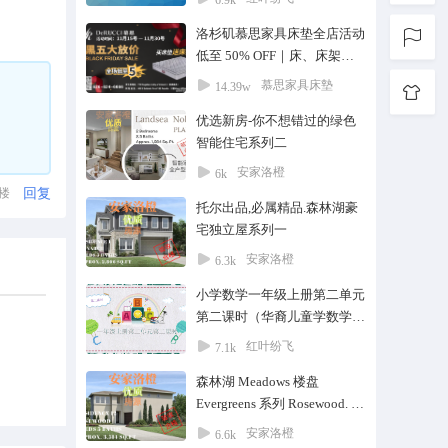
6.9k
洛杉矶慕思家具床垫全店活动
低至 50% OFF｜床、床架、
沙发、餐桌椅 11/15 – 12/28
慕思家具床墊
14.39w
✔ 买床垫送床架 ✔ 免费送货
优选新房-你不想错过的绿色
＋安装 ✔ 全场低至 5 折 ✔ 多
智能住宅系列二
款限量爆品售完即止 黑五一
年只有一次，真的错过等明
安家洛橙
6k
年。 📍门店地址 阿凯迪亚
回复
1楼
托尔出品,必属精品.森林湖豪
店：400 S Baldwin Ave
宅独立屋系列一
#183（梅西百货二楼） 📞
626-624-6666
安家洛橙
6.3k
小学数学一年级上册第二单元
第二课时（华裔儿童学数学）
#华人#华裔#家教@私人在线
红叶纷飞
7.1k
一对一@在线教育@中国数学
森林湖 Meadows 楼盘
Evergreens 系列 Rosewood. 托
尔出品, 必属精品户型十二
安家洛橙
6.6k