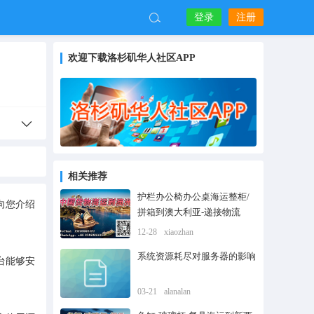
登录
注册
欢迎下载洛杉矶华人社区APP
相关推荐
护栏办公椅办公桌海运整柜/
向您介绍
拼箱到澳大利亚-递接物流
12-28
xiaozhan
系统资源耗尽对服务器的影响
台能够安
03-21
alanalan