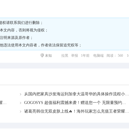
侵权请
联系我们
进行删除；
载本文内容，否则将视为侵权；
请注明来源及原作者；
其他违法使用本文内容者，作者依法保留追究权等；
未知
拉黑
举报
1年前
电脑端
阅读： 560
从国内把家具沙发海运到加拿大温哥华的具体操作流程小白教学
诸葛亮韩信无双皮肤上线🔥！海外玩家怎么充值王者荣耀点券？
GOGOSYS 超值福利震撼来袭！赠送您一个 无限量预约网站，马上开启接单新体验！
诸葛亮韩信无双皮肤上线🔥！海外玩家怎么充值王者荣耀点券？