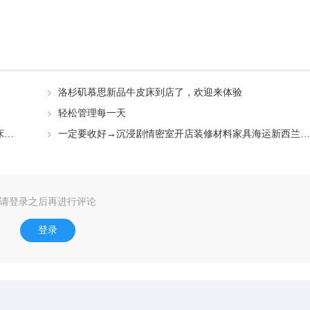
洛杉矶慕思新品牛皮床到店了，欢迎来体验
轻松管理每一天
DeRUCCI慕思家具/床垫 黑五年度盛典 全场低至5折,买床垫送床架、豪礼多重送！
一定要收好→沉浸剧情密室开店装修材料家具海运新西兰奥克兰运输指南
请登录之后再进行评论
登录