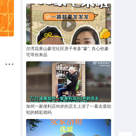
尔湾花果山豪宅社区房子有多”壕”, 良心价豪
宅等你来品
加州一家便利店80岁的店主上演了一幕击退劫
犯的精彩戏码