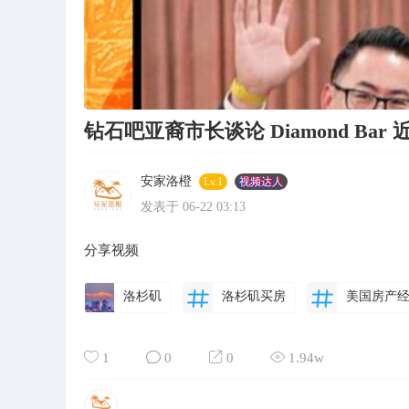
钻石吧亚裔市长谈论 Diamond Bar 近期
安家洛橙
Lv.1
视频达人
发表于 06-22 03:13
分享视频
洛杉矶
洛杉矶买房
美国房产
1
0
0
1.94w