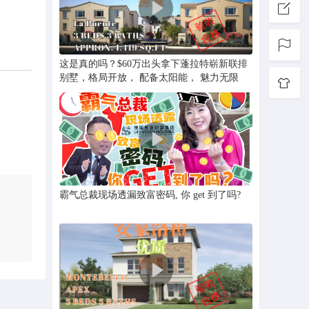
这是真的吗？$60万出头拿下蓬拉特崭新联排
别墅，格局开放， 配备太阳能， 魅力无限
霸气总裁现场透漏致富密码, 你 get 到了吗?