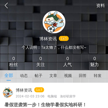
资料
博林资讯
Lv.1
个人说明：Ta太懒了，什么都没有写~
0
0
0
0
粉丝
关注
人气
魅力
全部
动态
帖子
文章
视频
回答
转发
抽奖
每日任务
签到有奖
博林资讯
Lv.1
2024-02-03 23:06
电脑端
洛杉矶留学
华人资讯
暑假逆袭第一步！生物学暑假实地科研！
频
阅读洛杉矶新闻