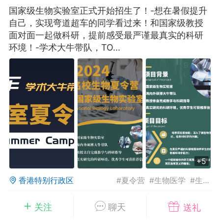
国家级生物实验室正式开始招生了！-想在暑假提升
华人论坛
自己，实现弯道超车的同学看过来！和国家级教授
加入社区交流
面对面一起做科研，提前感受最严谨最真实的科研
环境！-学术大牛带队，TO...
杉矶华人社区信息发布规范》
杉矶华人社区账号注册及使用规范》
室
洛杉矶热点
娱乐八卦
同乡联谊
+5
租
民宿短租
房屋买卖
商铺转让
香港特别行政区
#
夏令营
#
生物医学
#
生物夏令营
1
1
886
关注
聊天
送礼