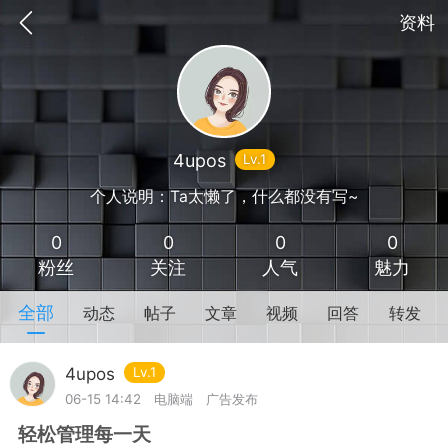
资料
4upos
Lv.1
个人说明：Ta太懒了，什么都没有写~
0
0
0
0
粉丝
关注
人气
魅力
全部
动态
帖子
文章
视频
回答
转发
抽奖
每日任务
签到有奖
4upos
Lv.1
06-15 14:42
电脑端
广告发布
华人资讯
轻松管理每一天
频
阅读洛杉矶新闻