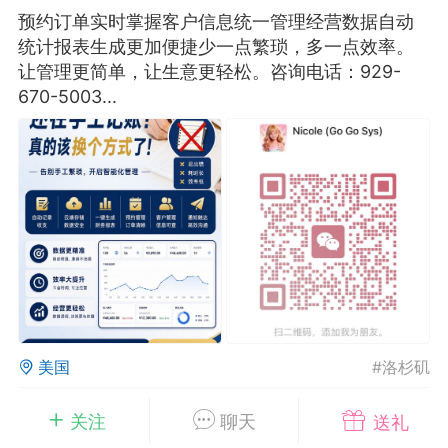
预约订单实时掌握客户信息统一管理经营数据自动
华人论坛
统计报表生成更加便捷少一点繁琐，多一点效率。
加入社区交流
让管理更简单，让生意更轻松。咨询电话：929-
670-5003...
杉矶华人社区信息发布规范》
杉矶华人社区账号注册及使用规范》
室
洛杉矶热点
娱乐八卦
同乡联谊
租
民宿短租
房屋买卖
商铺转让
美国
#
洛杉矶
0
0
94
关注
聊天
送礼