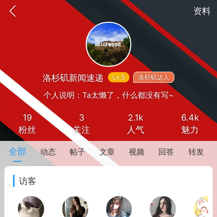
资料
洛杉矶新闻速递
Lv.5
洛杉矶达人
个人说明：Ta太懒了，什么都没有写~
19
3
2.1k
6.4k
粉丝
关注
人气
魅力
全部
动态
帖子
文章
视频
回答
转发
抽奖
每日任务
签到有奖
访客
华人资讯
频
阅读洛杉矶新闻