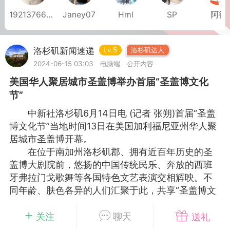
1921376683
Janey07
Hml
SP
阿德
华人论坛
加入社区交流
洛杉矶新闻速递
Lv.5
洛杉矶达人
杉矶华人社区信息发布规范》
2024-06-15 03:03
电脑端
公开内容
杉矶华人社区账号注册及使用规范》
美国华人聚居城市圣盖博举办首届“圣盖博文化
节”
中新社洛杉矶6月14日电 (记者 张朔)首届“圣盖
博文化节”当地时间13日在美国加利福尼亚州华人聚
室
洛杉矶热点
娱乐八卦
同乡联谊
居城市圣盖博开幕。
在位于南加州洛杉矶郡、拥有近百年历史的圣
盖博大剧院前，悠扬的中国传统民乐、奔放的西班
牙弗拉门戈歌舞等各国特色文艺表演交相辉映。不
租
民宿短租
房屋买卖
商铺转让
同年龄、肤色各异的人们汇聚于此，共享“圣盖博文
化节”带来的多元文化盛宴。
查看全文
当地时间6月13日，首届“圣盖博文化节”在美国
关注
聊天
送礼
加利福尼亚州华人聚居城市圣盖博开幕。 中新社