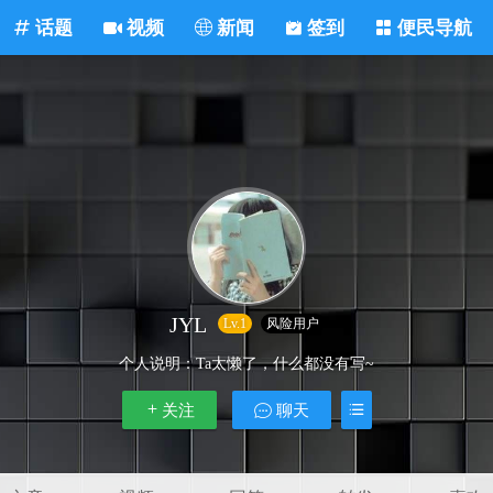
话题
视频
新闻
签到
便民导航
JYL
Lv.1
风险用户
个人说明：
Ta太懒了，什么都没有写~
关注
聊天