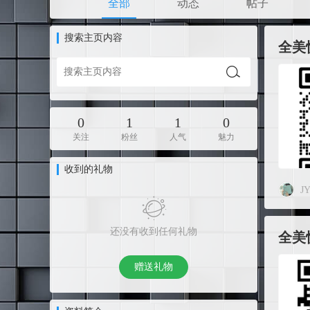
全部
动态
帖子
搜索主页内容
全美快
0
1
1
0
关注
粉丝
人气
魅力
收到的礼物
J
还没有收到任何礼物
全美快
赠送礼物