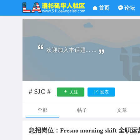
首页
论坛
欢迎加入本话题... ...
# SJC #
关注
发表
全部
帖子
文章
急招岗位：Fresno morning shift 全