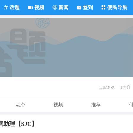
话题
视频
新闻
签到
便民导航
1.1k浏览
1内容
动态
视频
推荐
职运营助理【SJC】