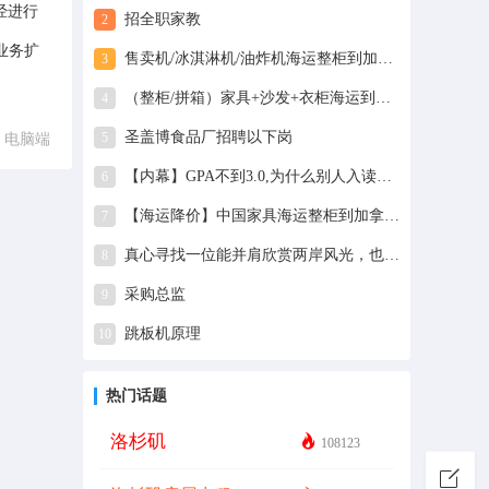
经进行
招全职家教
2
业务扩
售卖机/冰淇淋机/油炸机海运整柜到加拿大温哥华/多伦多
3
（整柜/拼箱）家具+沙发+衣柜海运到新加坡Singapore-4
4
圣盖博食品厂招聘以下岗
5
电脑端
【内幕】GPA不到3.0,为什么别人入读藤校,你却只能读野鸡大学
6
【海运降价】中国家具海运整柜到加拿大多伦多温哥华
7
真心寻找一位能并肩欣赏两岸风光，也能紧拉着我手抵挡惊涛骇浪的另一半
8
采购总监
9
跳板机原理
10
热门话题
洛杉矶
108123