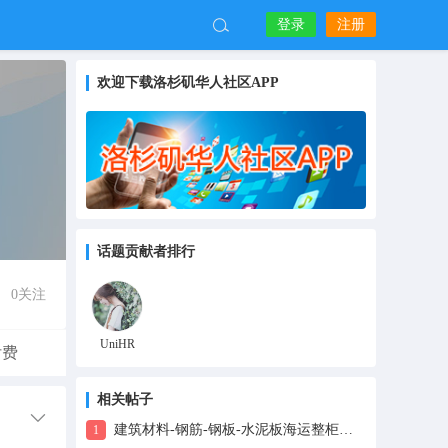
登录
注册
欢迎下载洛杉矶华人社区APP
话题贡献者排行
0
关注
UniHR
付费
相关帖子
建筑材料-钢筋-钢板-水泥板海运整柜拼箱到加拿大专线-1
1