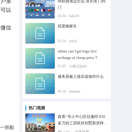
客户亲
阿联酋海运空运 清关强 门到
门
望可以
03-04
halie20
招宠物家长
话微信
03-24
yuhai
where can I get bigo live
recharge at cheap price？
01-02
小熊贝拉66
服务器被入侵后该做些什么
04-10
alanalan
热门视频
真香! 华人中心区拉蓬特 $50
多万的三层联排别墅新房样板
期一班船
间
安家洛橙