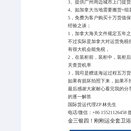
3、提供广州周边城市上门提
4、如加拿大当地需要搬货+
5，免费为客户购买十万货值
经验之谈；
1，加拿大海关文件规定五年
不过实际是加拿大对运货免税
有很大机会能免税，
2，在装柜前，装柜中，装柜
关查货机率
3，我司是赠送海运过程五万
如果有损坏拍照下来，如果不
最后感谢大家耐心看完我的分
的逐一解答
国际货运代理ZP 林先生
电话/微信：+86 15521126458 微信
金三银四！刚刚运全套卫浴