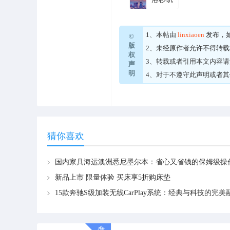
1、本帖由
linxiaoen
发布，
©
版
2、未经原作者允许不得转
权
3、转载或者引用本文内容
声
明
4、对于不遵守此声明或者
猜你喜欢
新品上市 限量体验 买床享5折购床垫
15款奔驰S级加装无线CarPlay系统：经典与科技的完美