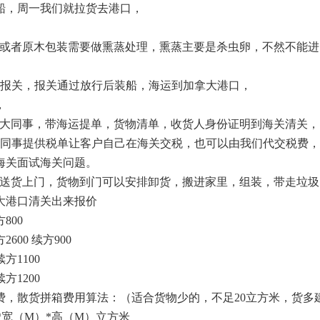
船，周一我们就拉货去港口，
物或者原木包装需要做熏蒸处理，熏蒸主要是杀虫卵，不然不能进
证报关，报关通过放行后装船，海运到加拿大港口，
，
拿大同事，带海运提单，货物清单，收货人身份证明到海关清关，
大同事提供税单让客户自己在海关交税，也可以由我们代交税费
海关面试海关问题。
车送货上门，货物到门可以安排卸货，搬进家里，组装，带走垃圾
大港口清关出来报价
800
600 续方900
方1100
方1200
费，散货拼箱费用算法：（适合货物少的，不足20立方米，货多
*宽（M）*高（M）立方米