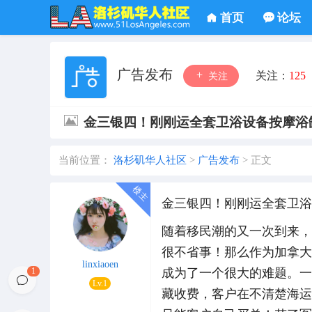
首页
论坛
广告发布
关注：
125
关注
金三银四！刚刚运全套卫浴设备按摩浴
当前位置：
洛杉矶华人社区
>
广告发布
>
正文
金三银四！刚刚运全套卫浴
随着移民潮的又一次到来，
很不省事！那么作为加拿大
linxiaoen
1
成为了一个很大的难题。一
Lv.1
藏收费，客户在不清楚海运