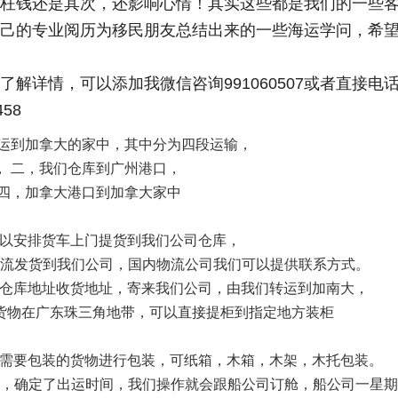
枉钱还是其次，还影响心情！其实这些都是我们的一些
己的专业阅历为移民朋友总结出来的一些海运学问，希
解详情，可以添加我微信咨询991060507或者直接电
58
中运到加拿大的家中，其中分为四段运输，
， 二，我们仓库到广州港口，
 四，加拿大港口到加拿大家中
可以安排货车上门提货到我们公司仓库，
物流发货到我们公司，国内物流公司我们可以提供联系方式。
们仓库地址收货地址，寄来我们公司，由我们转运到加南大，
，货物在广东珠三角地带，可以直接提柜到指定地方装柜
对需要包装的货物进行包装，可纸箱，木箱，木架，木托包装。
间，确定了出运时间，我们操作就会跟船公司订舱，船公司一星