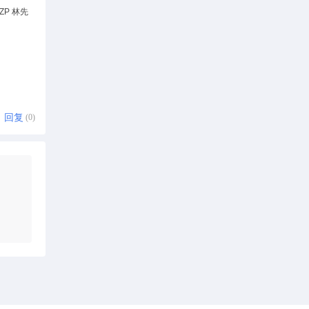
P 林先
回复
(0)