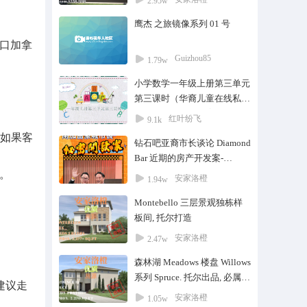
2.95w
鹰杰 之旅镜像系列 01 号
口加拿
Guizhou85
1.79w
小学数学一年级上册第三单元
第三课时（华裔儿童在线私教
课）#家教#在线教育#华人#
红叶纷飞
9.1k
华裔#一对一#培训#华裔儿童
，如果客
钻石吧亚裔市长谈论 Diamond
Bar 近期的房产开发案-
Downtown Diamond Bar
。
安家洛橙
1.94w
Montebello 三层景观独栋样
板间, 托尔打造
安家洛橙
2.47w
森林湖 Meadows 楼盘 Willows
系列 Spruce. 托尔出品, 必属精
建议走
品户型十一
安家洛橙
1.05w