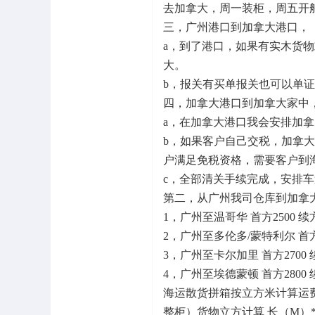
去加拿大，周一装柜，周五开
三，广州港口到加拿大港口，
a，到了港口，如果有实木货
大。
b，报关有买单报关也可以单
四，加拿大港口到加拿大家中
a，在加拿大港口我会安排加
b，如果客户自己交税，加拿
户满足免税资格，需要客户到
c，全部清关手续完成，安排
第二，从广州我司仓库到加拿
1，广州至温哥华 首方2500 续方
2，广州至多伦多/蒙特利尔 首方2
3，广州至卡尔加里 首方2700 续
4，广州至埃德蒙顿 首方2800 续
海运散货拼箱按立方米计算运
整柜）货物立方计算 长（M）