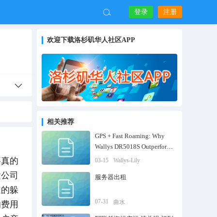
登录
注册
欢迎下载洛杉矶华人社区APP
相关推荐
GPS + Fast Roaming: Why
Wallys DR5018S Outperforms
IPQ5010 in Smart City
事真的
03-15
Wallys-Lily
运公司
服务器出租
道的躲
07-31
曲水
的费用