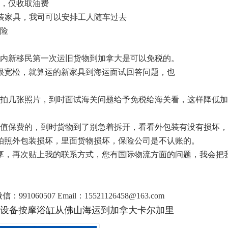
货，仅收取油费
组装家具，我司可以安排工人随车过去
保险
之内新移民第一次运旧货物到加拿大是可以免税的。
很宽松，就算运的新家具到海运面试回答问题，也
后拍几张照片，到时面试海关问题给予免税给海关看，这样降低
货值保费的，到时货物到了别急着拆开，看看外包装有没有损坏，
拍照外包装损坏，里面货物损坏，保险公司是不认账的。
享，再次贴上我的联系方式，您有国际物流方面的问题，我会把
：991060507 Email：15521126458@163.com
设备按摩浴缸从佛山海运到加拿大卡尔加里