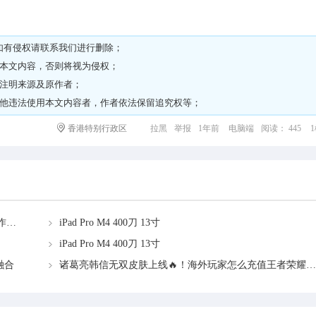
如有侵权请
联系我们
进行删除；
载本文内容，否则将视为侵权；
请注明来源及原作者；
其他违法使用本文内容者，作者依法保留追究权等；
香港特别行政区
拉黑
举报
1年前
电脑端
阅读： 445
国内家具海运澳洲悉尼墨尔本：省心又省钱的保姆级操作指南
iPad Pro M4 400刀 13寸
iPad Pro M4 400刀 13寸
融合
诸葛亮韩信无双皮肤上线🔥！海外玩家怎么充值王者荣耀点券？