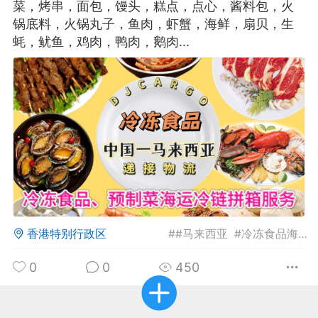
菜，烤串，面包，馒头，糕点，点心，酱料包，火
锅底料，火锅丸子，鱼肉，虾蟹，海鲜，扇贝，生
华人论坛
蚝，鱿鱼，鸡肉，鸭肉，鹅肉...
加入社区交流
杉矶华人社区信息发布规范》
杉矶华人社区账号注册及使用规范》
室
洛杉矶热点
娱乐八卦
同乡联谊
香港特别行政区
#
#马来西亚
#
冷冻食品海运马来西亚
租
民宿短租
房屋买卖
商铺转让
0
0
450