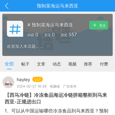
预制菜海运马来西亚
# 预制菜海运马来西亚
关注
0
0
557
内容
关注
浏览
欢迎加入本话题... ...
全部
帖子
文章
动态
视频
推荐
付费
hayley
Lv.1
2024-02-27 16:38
电脑端
广告发布
【西马冷链】冷冻食品海运冷链拼箱整柜到马来
抽奖
每日任务
签到有奖
西亚-正规进出口
华人资讯
1、可以从中国运输哪些冷冻食品到马来西亚？预制
频
阅读洛杉矶新闻