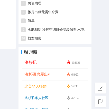
聘请助理
6
雅房出租无需中介费
7
简单
8
承鹏制冷 冷暖空调维修安装保养 水电排气安装
9
找女朋友
10
热门话题
洛杉矶
108121
洛杉矶房屋出租
64923
北美华人征婚
55233
洛杉矶华人社区
49164