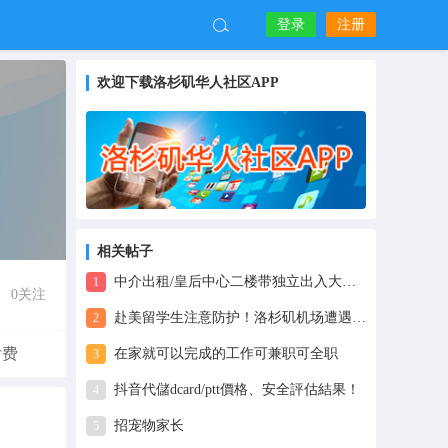
登录
注册
欢迎下载洛杉矶华人社区APP
相关帖子
中介出租/皇后中心二楼带独立出入大阳台单房租
1
0
关注
赴美留学生注意防护！洛杉矶机场遭遇群体性大爆发！至少400多名安检机组人员确诊…
2
付费
在家就可以完成的工作可兼职可全职
3
抖音代儲dcard/ptt價格、安全評估結果！
4
招宠物家长
5