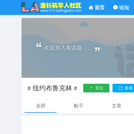
首页
论坛
欢迎加入本话题... ...
# 纽约布鲁克林 #
关注
发表
全部
帖子
文章