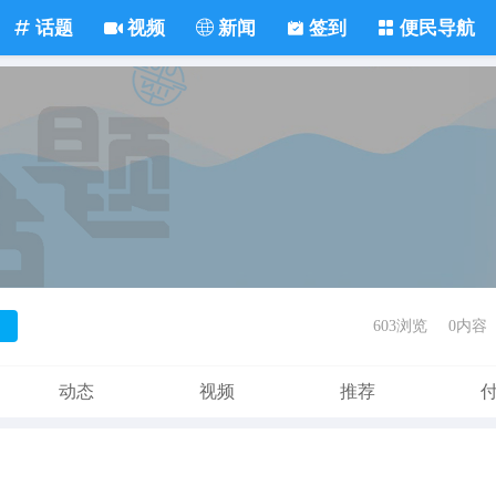
话题
视频
新闻
签到
便民导航
603浏览
0内容
动态
视频
推荐