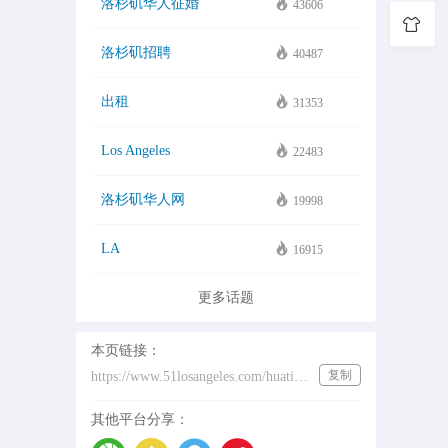
洛杉矶华人征婚
43606
洛杉矶招聘
40487
出租
31353
Los Angeles
22483
洛杉矶华人网
19998
LA
16915
更多话题
本页链接：
复制
https://www.51losangeles.com/huati/%E7%BA%BD%E7%BA%A6%E5%B8%83%E9%B2%81%E5%85%8B%E6%9E%97
其他平台分享：