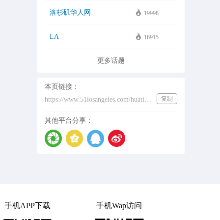
洛杉矶华人网
19998
LA
16915
更多话题
本页链接：
复制
https://www.51losangeles.com/huati/%E6%B4%9B%E6%9D%89%E7%9F%B6%E7%BD%A2%E5%B7%A5
其他平台分享：
手机APP下载
手机Wap访问