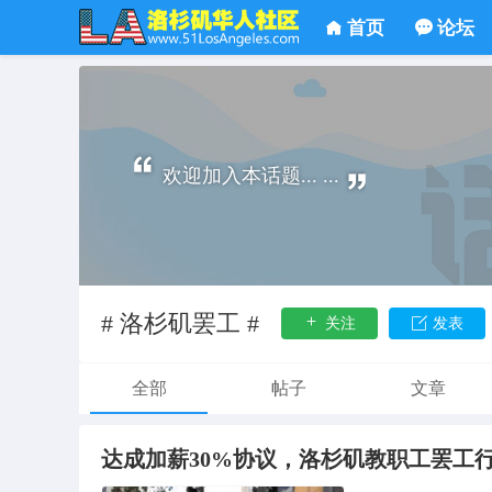
首页
论坛
欢迎加入本话题... ...
# 洛杉矶罢工 #
关注
发表
全部
帖子
文章
达成加薪30%协议，洛杉矶教职工罢工