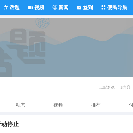
话题
视频
新闻
签到
便民导航
1.3k浏览
1内容
动态
视频
推荐
行动停止