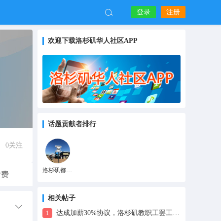
登录
注册
欢迎下载洛杉矶华人社区APP
话题贡献者排行
0
关注
洛杉矶都知道
付费
相关帖子
达成加薪30%协议，洛杉矶教职工罢工行动停止
1