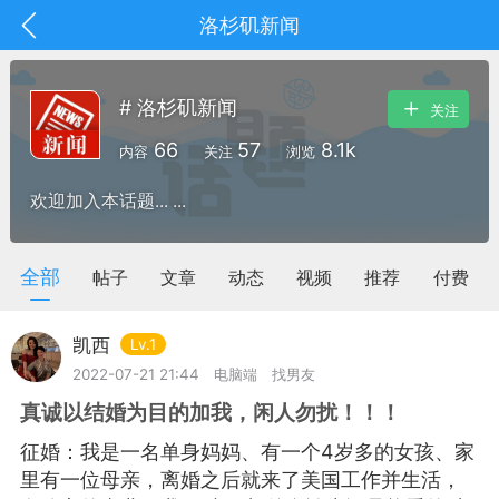
洛杉矶新闻
# 洛杉矶新闻
关注
66
57
8.1k
内容
关注
浏览
欢迎加入本话题... ...
全部
帖子
文章
动态
视频
推荐
付费
凯西
Lv.1
2022-07-21 21:44
电脑端
找男友
真诚以结婚为目的加我，闲人勿扰！！！
抽奖
每日任务
签到有奖
征婚：我是一名单身妈妈、有一个4岁多的女孩、家
华人资讯
里有一位母亲，离婚之后就来了美国工作并生活，
频
阅读洛杉矶新闻