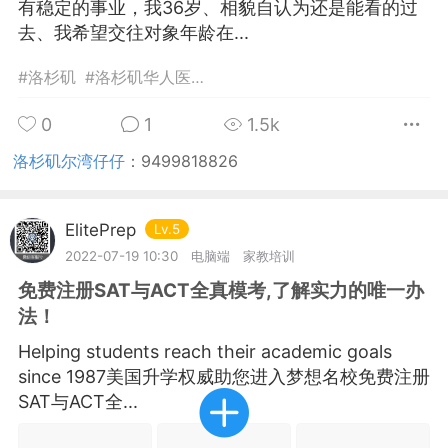
有稳定的事业，我36岁、相貌自认为还是能看的过
去、我希望交往对象年龄在...
华人论坛
加入社区交流
#
洛杉矶
#
洛杉矶华人医生
#
洛杉矶华人社区
杉矶华人社区信息发布规范》
0
1
1.5k
杉矶华人社区账号注册及使用规范》
洛杉矶尔湾仔仔
：
9499818826
ElitePrep
Lv.5
室
洛杉矶热点
娱乐八卦
同乡联谊
2022-07-19 10:30
电脑端
家教培训
免费注册SAT与ACT全真模考,了解实力的唯一办
法！
Helping students reach their academic goals
租
民宿短租
房屋买卖
商铺转让
since 1987美国升学权威助您进入梦想名校免费注册
SAT与ACT全...