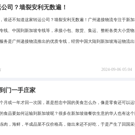
运公司？墙裂安利无数遍！
🇬，谁还不知道这家转运公司？墙裂安利无数遍！广州递接物流专注于新加
专线、中国到新加坡专线等，承接小包、散货、集运、整柜各类大小货物
服务是广州递接物流推出的优质专线，经营中国大陆到新加坡海运物流出
2024-09-06 05:04
布
清到门一手庄家
个月或一年才回一次国，甚是想念中国的美食怎么办，像是零食还可以运
的食品要如何运输到新加坡呢？很多在新加坡做餐饮生意的华人也有这个
冻肉，海鲜，半成品菜不仅价格高，做出来还不好吃，于是产生了回国采