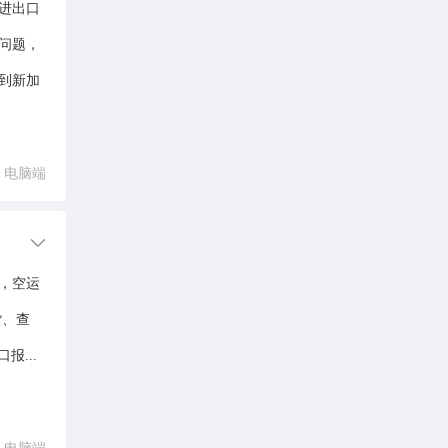
进出口
问题，
到新加
电脑端
，空运
货、查
...