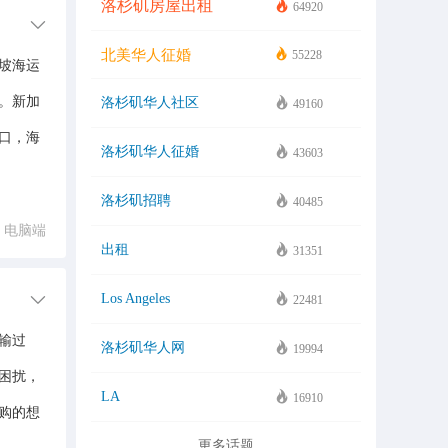
洛杉矶房屋出租
64920
北美华人征婚
55228
坡海运
。新加
洛杉矶华人社区
49160
口，海
洛杉矶华人征婚
43603
洛杉矶招聘
40485
电脑端
出租
31351
Los Angeles
22481
输过
洛杉矶华人网
19994
困扰，
LA
16910
购的想
更多话题