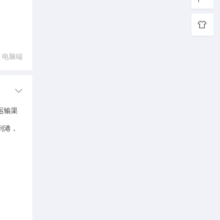
电脑端
运输渠
到港，