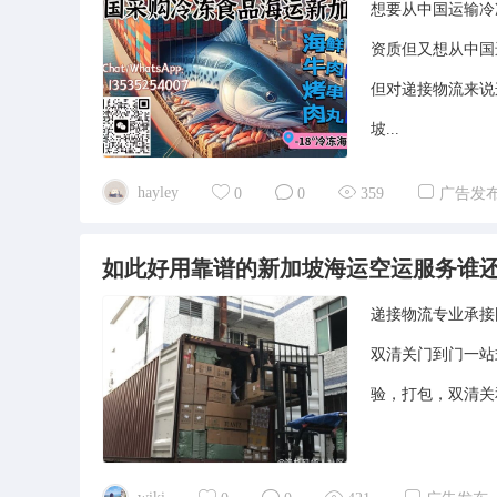
想要从中国运输冷
资质但又想从中国
但对递接物流来说
坡...
hayley
0
0
359
广告发
如此好用靠谱的新加坡海运空运服务谁
递接物流专业承接
双清关门到门一站
验，打包，双清关