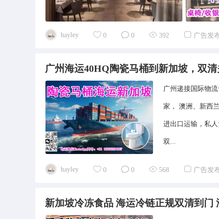
hayley
0
0
392
广告发
广州海运40HQ陶瓷马桶到新加坡，双
广州递接国际物流
家， 澳洲、新西
进出口运输，私人
双...
hayley
0
0
568
广告发
新加坡冷冻食品 海运冷链正规双清到门