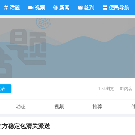
话题
视频
新闻
签到
便民导航
发表
1.3k浏览
81内容
动态
视频
推荐
/立方稳定包清关派送