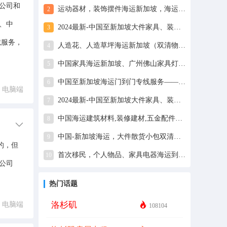
公司和
运动器材，装饰摆件海运新加坡，海运双清到门运输-优质物流
2
、中
2024最新-中国至新加坡大件家具、装修材料海运功略指南‼️
3
诚服务，
人造花、人造草坪海运新加坡（双清物流）
4
中国家具海运新加坡、广州佛山家具灯具出口包双清关派送
5
中国至新加坡海运门到门专线服务——全岛华人移民搬家首选
6
电脑端
2024最新-中国至新加坡大件家具、装修材料海运功略指南‼️
7
中国海运建筑材料,装修建材,五金配件到新加坡-双清到门服务
8
中国-新加坡海运，大件散货小包双清包送货到门服务-递接物流
9
的，但
首次移民，个人物品、家具电器海运到新加坡需要多少预算？
10
公司
热门话题
洛杉矶
电脑端
108104