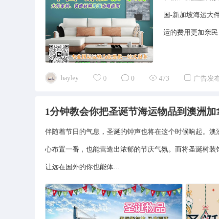
国-新加坡海运大
运的费用更加亲民
hayley
0
0
473
广告发
1分钟教会你把圣诞节海运物品到澳洲加
伴随着节日的气息，圣诞的钟声也将在这个时候响起。澳
心布置一番，也能营造出浓郁的节庆气氛。而将圣诞树装
让远在国外的你也能体...