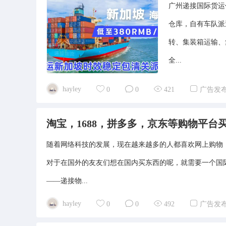
广州递接国际货运
仓库，自有车队派
转、集装箱运输、
全...
hayley
0
0
421
广告发
淘宝，1688，拼多多，京东等购物平
随着网络科技的发展，现在越来越多的人都喜欢网上购物
对于在国外的友友们想在国内买东西的呢，就需要一个国
——递接物...
hayley
0
0
492
广告发