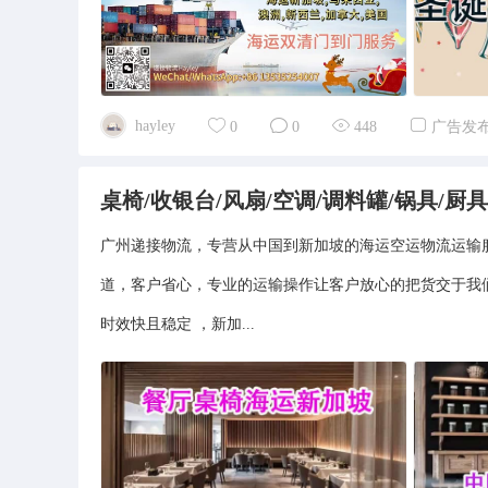
hayley
0
0
448
广告发
桌椅/收银台/风扇/空调/调料罐/锅具/
广州递接物流，专营从中国到新加坡的海运空运物流运输
道，客户省心，专业的运输操作让客户放心的把货交于我
时效快且稳定 ，新加...