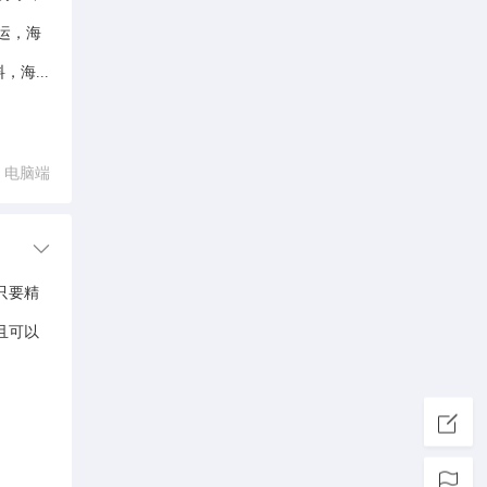
运，海
海...
电脑端
只要精
且可以