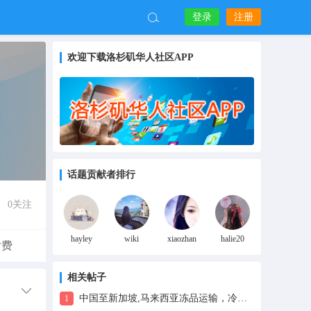
登录
注册
欢迎下载洛杉矶华人社区APP
话题贡献者排行
0
关注
hayley
wiki
xiaozhan
halie20
付费
相关帖子
中国至新加坡,马来西亚冻品运输，冷冻烧烤串海运冷链运输
1