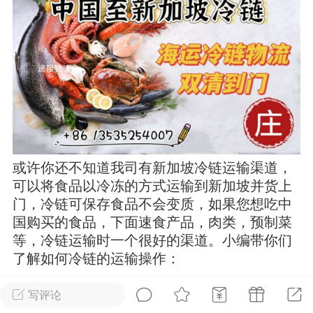
华人论坛
加入社区交流
杉矶华人社区信息发布规范》
杉矶华人社区账号注册及使用规范》
或许你还不知道我司有新加坡冷链运输渠道，
室
洛杉矶热点
娱乐八卦
同乡联谊
可以将食品以冷冻的方式运输到新加坡并货上
门，冷链可保存食品不会变质，如果您想吃中
国购买的食品，下面速食产品，肉类，预制菜
等，冷链运输时一个很好的渠道。小编带你们
租
民宿短租
房屋买卖
商铺转让
了解如何冷链的运输操作：
首先，联系咨询Hayley索要冷冻仓库地址，进
写评论