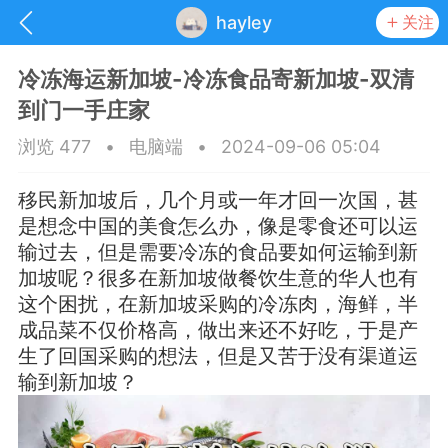
hayley
关注
冷冻海运新加坡-冷冻食品寄新加坡-双清
到门一手庄家
浏览 477
•
电脑端
•
2024-09-06 05:04
移民新加坡后，几个月或一年才回一次国，甚
是想念中国的美食怎么办，像是零食还可以运
输过去，但是需要冷冻的食品要如何运输到新
加坡呢？很多在新加坡做餐饮生意的华人也有
这个困扰，在新加坡采购的冷冻肉，海鲜，半
成品菜不仅价格高，做出来还不好吃，于是产
生了回国采购的想法，但是又苦于没有渠道运
抽奖
每日任务
签到有奖
输到新加坡？
华人资讯
频
阅读洛杉矶新闻