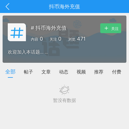
抖币海外充值
# 抖币海外充值
关注
0
0
471
内容
关注
浏览
欢迎加入本话题... ...
全部
帖子
文章
动态
视频
推荐
付费
暂没有数据
抽奖
每日任务
签到有奖
华人资讯
频
阅读洛杉矶新闻