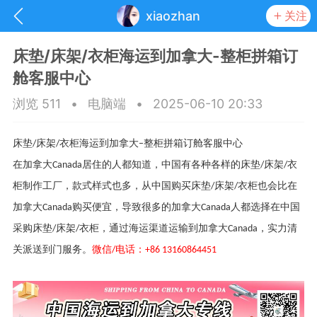
xiaozhan
关注
床垫/床架/衣柜海运到加拿大-整柜拼箱订
舱客服中心
浏览 511
•
电脑端
•
2025-06-10 20:33
床垫
床架
衣柜海运到加拿大
整柜拼箱订舱客服中心
/
/
–
在加拿大
居住的人都知道，中国有各种各样的床垫
床架
衣
Canada
/
/
柜制作工厂，款式样式也多，从中国购买床垫
床架
衣柜也会比在
/
/
加拿大
购买便宜，导致很多的加拿大
人都选择在中国
Canada
Canada
采购床垫
床架
衣柜，通过海运渠道运输到加拿大
，实力清
/
/
Canada
关派送到门服务。
微信
电话：
/
+86 13160864451
抽奖
每日任务
签到有奖
华人资讯
频
阅读洛杉矶新闻