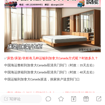
华人论坛
加入社区交流
杉矶华人社区信息发布规范》
杉矶华人社区账号注册及使用规范》
床垫
床架
衣柜有几种运输到加拿大
方式呢？时效多久？
✅
/
/
Canada
室
洛杉矶热点
娱乐八卦
同乡联谊
中国海运整柜到加拿大
双清关门到门（时效：
天左右）
Canada
35
中国海运拼箱到加拿大
双清关门到门（时效：
天左右）
Canada
40
中国运输到加拿大
派送，挨家挨户送货到门口
Canada
租
民宿短租
房屋买卖
商铺转让
床垫
床架
衣柜从中国海运加拿大
可以运输到达哪些城
✅
/
/
Canada
写评论
市？