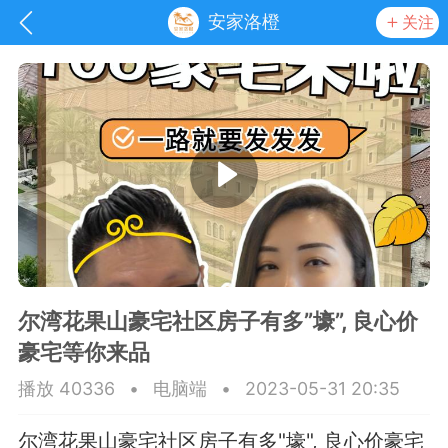
安家洛橙
关注
尔湾花果山豪宅社区房子有多”壕”, 良心价
豪宅等你来品
抽奖
每日任务
签到有奖
播放 40336
•
电脑端
•
2023-05-31 20:35
华人资讯
尔湾花果山豪宅社区房子有多"壕", 良心价豪宅
频
阅读洛杉矶新闻