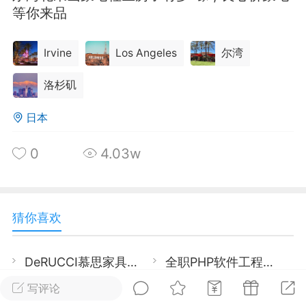
等你来品
华人论坛
加入社区交流
Irvine
Los Angeles
尔湾
杉矶华人社区信息发布规范》
洛杉矶
杉矶华人社区账号注册及使用规范》
日本
0
4.03w
室
洛杉矶热点
娱乐八卦
同乡联谊
猜你喜欢
租
民宿短租
房屋买卖
商铺转让
DeRUCCI慕思家具/床垫 黑五年度盛典 全场低至5折,买床垫送床架、豪礼多重送！
全职PHP软件工程师 (工业市餐馆设备公司)
【San Leandro 招聘】仓库理货/发货员，福利好待遇稳！
【San Leandro 招聘】仓库理货/发货员，福利好待遇稳！
写评论