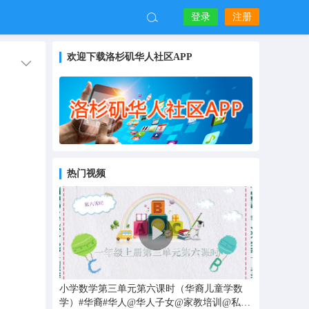
登录
注册
欢迎下载洛杉矶华人社区APP
热门视频
小学数学第三单元第六课时（华裔儿童学数
学）#华裔#华人@华人子女@家教培训@私教