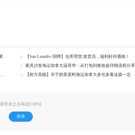
诸葛亮韩信无双皮肤上线🔥！海外玩家怎么充值王者荣耀点券？
【San Leandro 招聘】仓库理货/发货员，福利好待遇稳！
家具沙发海运加拿大温哥华：从打包到签收超详细流程分享
Eastvale东谷✨ 两间雅房出租，家具、水电网全包，真正拎包入住！
【前方高能】关于奶茶原料海运加拿大多伦多看这篇一定要收好→
请登录之后再进行评论
登录