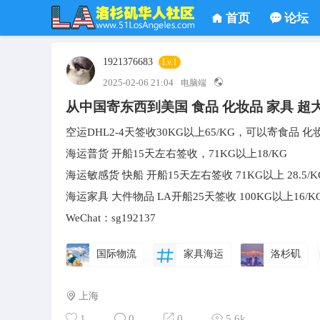
首页
论坛
1921376683
Lv.1
2025-02-06 21:04
电脑端
从中国寄东西到美国 食品 化妆品 家具 超
空运DHL2-4天签收30KG以上65/KG，可以寄食品 
海运普货 开船15天左右签收，71KG以上18/KG
海运敏感货 快船 开船15天左右签收 71KG以上 28.5/K
海运家具 大件物品 LA开船25天签收 100KG以上16/KG 5
WeChat：sg192137
国际物流
家具海运
洛杉矶
上海
1
0
0
5.6k