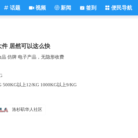
话题
视频
新闻
签到
便民导航
大件 居然可以这么快
化妆品 仿牌 电子产品，无隐形收费
G
00KG以上12/KG 1000KG以上9/KG
洛杉矶华人社区