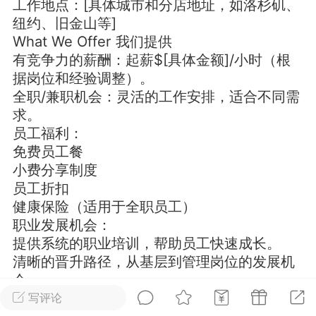
工作地点：[具体城市和分店地址，如洛杉矶、
纽约、旧金山等]
华人论坛
What We Offer 我们提供
加入社区交流
有竞争力的薪酬：起薪$[具体金额]/小时（根
据岗位和经验调整）。
杉矶华人社区信息发布规范》
全职/兼职机会：灵活的工作安排，适合不同需
杉矶华人社区账号注册及使用规范》
求。
员工福利：
免费员工餐
小费分享制度
室
洛杉矶热点
娱乐八卦
同乡联谊
员工折扣
健康保险（适用于全职员工）
职业发展机会：
提供系统的职业培训，帮助员工快速成长。
租
民宿短租
房屋买卖
商铺转让
清晰的晋升路径，从基层到管理岗位的发展机
会。
What We’re Looking For 我们的期望
写评论