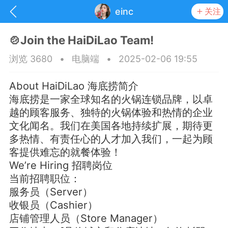
einc
关注
🍲Join the HaiDiLao Team!
浏览 3680
•
电脑端
•
2025-02-06 19:55
About HaiDiLao 海底捞简介
海底捞是一家全球知名的火锅连锁品牌，以卓
越的顾客服务、独特的火锅体验和热情的企业
文化闻名。我们在美国各地持续扩展，期待更
多热情、有责任心的人才加入我们，一起为顾
客提供难忘的就餐体验！
We’re Hiring 招聘岗位
当前招聘职位：
抽奖
每日任务
签到有奖
服务员（Server）
收银员（Cashier）
华人资讯
店铺管理人员（Store Manager）
频
阅读洛杉矶新闻