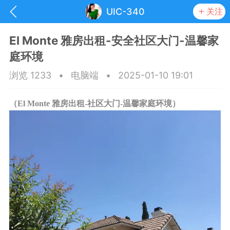
UIC-340
关注
El Monte 雅房出租-安全社区大门-温馨家
庭环境
浏览 1233
•
电脑端
•
2025-01-10 19:01
（El Monte 雅房出租-社区大门-温馨家庭环境）
抽奖
每日任务
签到有奖
华人资讯
频
阅读洛杉矶新闻