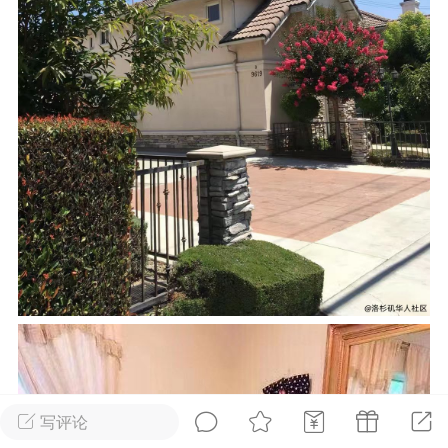
华人论坛
加入社区交流
杉矶华人社区信息发布规范》
杉矶华人社区账号注册及使用规范》
室
洛杉矶热点
娱乐八卦
同乡联谊
租
民宿短租
房屋买卖
商铺转让
写评论