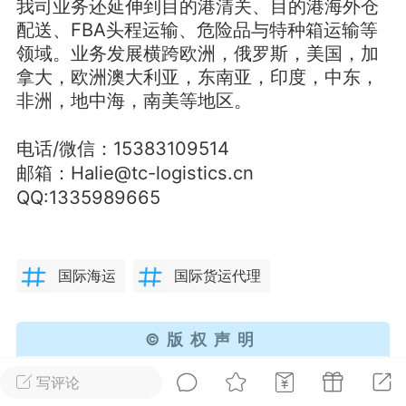
我司业务还延伸到目的港清关、目的港海外仓
配送、FBA头程运输、危险品与特种箱运输等
华人论坛
领域。业务发展横跨欧洲，俄罗斯，美国，加
加入社区交流
拿大，欧洲澳大利亚，东南亚，印度，中东，
非洲，地中海，南美等地区。
杉矶华人社区信息发布规范》
杉矶华人社区账号注册及使用规范》
电话/微信：15383109514
邮箱：Halie@tc-logistics.cn
QQ:1335989665
室
洛杉矶热点
娱乐八卦
同乡联谊
国际海运
国际货运代理
租
民宿短租
房屋买卖
商铺转让
©版权声明
1、本贴由
halie20
发布，如有侵权请
联系我们
删除；
写评论
2、未经原作者允许不得转载本文内容，否则将视为侵权；