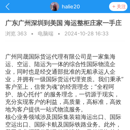
halie20
关注
广东广州深圳到美国 海运整柜庄家一手庄
浏览 363
•
电脑端
•
2024-10-28 16:33
广州同晟国际货运代理有限公司是一家集海
运、空运、陆运为一体的综合性国际物流企
业，同时也是经交通部批准的无船承运人企
业，并拥有一级国际货运代理资质。我们秉承”
客户至上，信誉为魂”的经营理念；”全程呵
护、放心托付” 的服务理念，一切源于现实，
充分实现客户的利益，高质量，高标准，高效
抽奖
每日任务
签到有奖
地为客户提供一站式物流服务。
核心业务领域涉及国际集装箱海运出口、国际
华人资讯
空运出口、国际卡航及国际铁路业务。此外，
频
阅读洛杉矶新闻