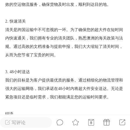
效的空运物流服务，确保货物及时出发，顺利到达目的地。
华人论坛
加入社区交流
2. 快速清关
清关是跨国运输中不可忽视的一环。为了确保您的超大件在短时间
杉矶华人社区信息发布规范》
内快速通关，我们拥有专业的清关团队，熟悉澳洲的海关政策与法
杉矶华人社区账号注册及使用规范》
规。通过高效的文档准备与提前申报，我们大大缩短了清关时间，
从而为您节省了宝贵的时间。
3. 48小时送达
室
洛杉矶热点
娱乐八卦
同乡联谊
我们的目标是为客户提供最优质的服务。通过精细化的物流管理和
强大的运输网络，我们承诺在
48小时内将超大件安全送达。无论是
紧急项目还是临时需求，我们都能满足您的运输时间要求。
租
民宿短租
房屋买卖
商铺转让
结语
写评论
选择我们作为您超大件运输的合作伙伴，我们将为您提供专业、高