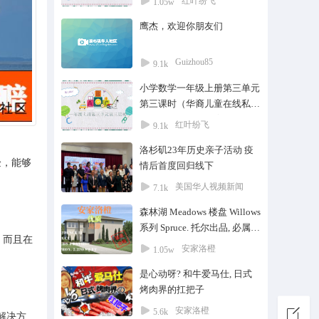
红叶纷飞
1.05w
教@一对一
鹰杰，欢迎你朋友们
Guizhou85
9.1k
小学数学一年级上册第三单元
第三课时（华裔儿童在线私教
课）#家教#在线教育#华人#
红叶纷飞
9.1k
华裔#一对一#培训#华裔儿童
洛杉矶23年历史亲子活动 疫
验，能够
情后首度回归线下
美国华人视频新闻
7.1k
森林湖 Meadows 楼盘 Willows
系列 Spruce. 托尔出品, 必属精
络，而且在
品户型十一
安家洛橙
1.05w
是心动呀? 和牛爱马仕, 日式
烤肉界的扛把子
安家洛橙
5.6k
流解决方