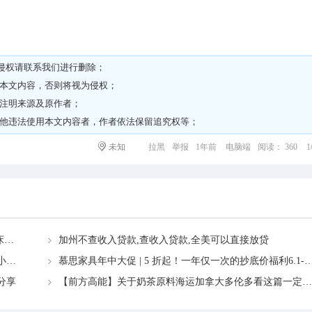
侵权请
联系我们
进行删除；
载本文内容，否则将视为侵权；
请注明来源及原作者；
其他违法使用本文内容者，作者依法保留追究权等；
未知
拉黑
举报
1年前
电脑端
阅读： 360
DeRUCCI慕思家具/床垫 黑五年度盛典 全场低至5折,买床垫送床架、豪礼多重送！
加州不查收入贷款,查收入贷款,全美可以直接放贷
从国内把家具沙发海运到加拿大温哥华的具体操作流程小白教学
慕思家具年中大促 | 5 折起！一年仅一次的抄底价福利6.1-
分享
【前方高能】关于奶茶原料海运加拿大多伦多看这篇一定要收好→