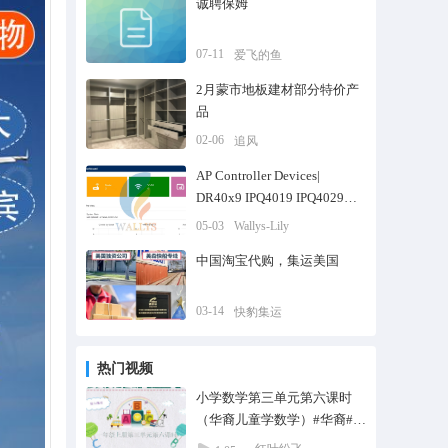
诚聘保姆
07-11
爱飞的鱼
2月蒙市地板建材部分特价产
品
02-06
追风
AP Controller Devices|
DR40x9 IPQ4019 IPQ4029
11AC 20KM Transfer Wallys
05-03
Wallys-Lily
中国淘宝代购，集运美国
03-14
快豹集运
热门视频
小学数学第三单元第六课时
（华裔儿童学数学）#华裔#华
人@华人子女@家教培训@私