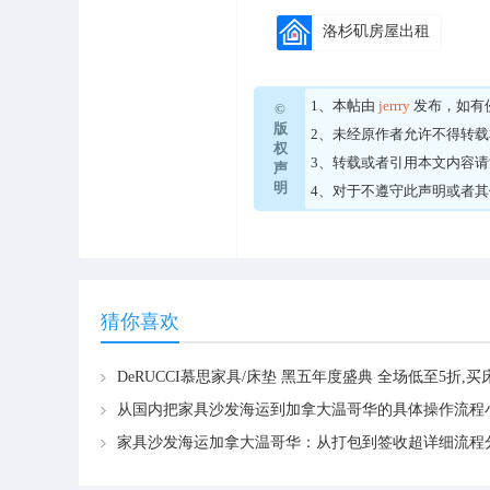
洛杉矶房屋出租
1、本帖由
jerrry
发布，如有
©
版
2、未经原作者允许不得转
权
3、转载或者引用本文内容
声
明
4、对于不遵守此声明或者
猜你喜欢
家具沙发海运加拿大温哥华：从打包到签收超详细流程