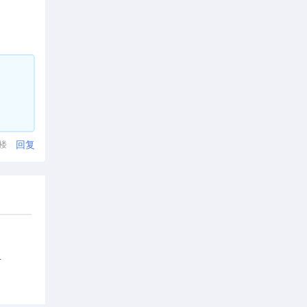
回复
1楼
6.30洛杉矶专属