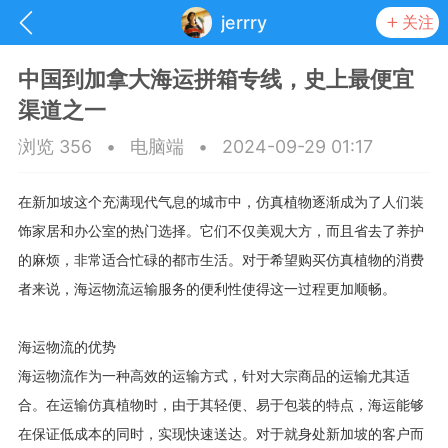
jerrry
关注
中国到加拿大海运拼箱专线，史上最便宜
渠道之一
浏览 356
•
电脑端
•
2024-09-29 01:17
在新加坡这个充满现代气息的城市中，仿真植物逐渐成为了人们装
饰家居和办公室的热门选择。它们不仅美观大方，而且省去了养护
的麻烦，非常适合忙碌的都市生活。对于希望购买仿真植物的消费
者来说，海运物流运输服务的便利性使得这一过程更加顺畅。
海运物流的优势
抽奖
每日任务
签到有奖
海运物流作为一种高效的运输方式，针对大宗商品的运输尤其适
合。在运输仿真植物时，由于其轻便、易于包装的特点，海运能够
华人资讯
在保证低成本的同时，实现快速送达。对于就身处新加坡的客户而
频
阅读洛杉矶新闻