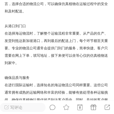
言，选择合适的物流公司，可以确保仿真植物在运输过程中的安全
华人论坛
和及时配送。
加入社区交流
从港口到门口
杉矶华人社区信息发布规范》
在选择海运物流时，了解整个运输流程非常重要。从产品的生产、
杉矶华人社区账号注册及使用规范》
发货到抵达新加坡港口，再到最后的配送上门，每个环节都至关重
要。专业的物流公司通常会提供门到门的服务，简单快捷。客户只
需要在网上下单，填写地址，接下来便可以坐等心仪的仿真植物送
到家中。
室
洛杉矶热点
娱乐八卦
同乡联谊
确保品质与服务
在进行国际运输时，选择知名的海运物流公司同样重要。这些公司
租
民宿短租
房屋买卖
商铺转让
通常拥有成熟的运输网络和丰富的经验，能够有效处理各种运输挑
战，确保仿真植物以最佳状态到达客户手中。同时，良好的客户服
写评论
务使得消费者在运输过程中能够随时查询运输状态，并获取即时反