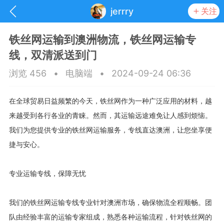
jerrry
关注
铁丝网运输到澳洲物流，铁丝网运输专
线，双清派送到门
浏览 456
•
电脑端
•
2024-09-24 06:36
在全球贸易日益频繁的今天，铁丝网作为一种广泛应用的材料，越
来越受到各行各业的青睐。然而，其运输远途难免让人感到烦恼。
我们为您提供专业的铁丝网运输服务，专线直达澳洲，让您坐享便
捷与安心。
专业运输专线，保障无忧
抽奖
每日任务
签到有奖
我们的铁丝网运输专线专业针对澳洲市场，确保物流全程顺畅。团
华人资讯
队由经验丰富的运输专家组成，熟悉各种运输流程，针对铁丝网的
频
阅读洛杉矶新闻