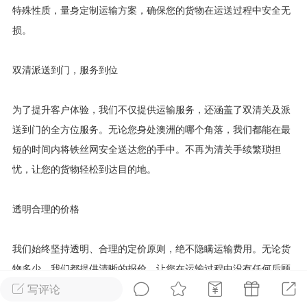
特殊性质，量身定制运输方案，确保您的货物在运送过程中安全无
华人论坛
损。
加入社区交流
双清派送到门，服务到位
杉矶华人社区信息发布规范》
杉矶华人社区账号注册及使用规范》
为了提升客户体验，我们不仅提供运输服务，还涵盖了双清关及派
送到门的全方位服务。无论您身处澳洲的哪个角落，我们都能在最
短的时间内将铁丝网安全送达您的手中。不再为清关手续繁琐担
忧，让您的货物轻松到达目的地。
室
洛杉矶热点
娱乐八卦
同乡联谊
透明合理的价格
租
民宿短租
房屋买卖
商铺转让
我们始终坚持透明、合理的定价原则，绝不隐瞒运输费用。无论货
物多少，我们都提供清晰的报价，让您在运输过程中没有任何后顾
写评论
之忧。