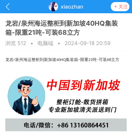
xiaozhan
关注
龙岩/泉州海运整柜到新加坡40HQ集装
箱-限重21吨-可装68立方
浏览 512
•
电脑端
•
2024-09-18 20:59
龙岩
泉州海运整柜到新加坡
集装箱
限重
吨
可装
立方
/
40HQ
–
21
–
68
抽奖
每日任务
签到有奖
华人资讯
频
阅读洛杉矶新闻