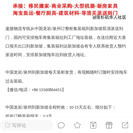
华人论坛
加入社区交流
递接物流专线从中国龙岩
泉州订整柜集装箱到新加坡双清派送到
/
杉矶华人社区信息发布规范》
门，国内可安排拖车将集装箱拉到工厂地址装箱，在送往附近大港
杉矶华人社区账号注册及使用规范》
口报关出口到新加坡，集装箱到达新加坡会有专人联系收货人预约
派送时间，安排新加坡拖车拉到收货人地址。
中国龙岩
泉州到新加坡每天装柜发货，有现舱随时订随时安排拖车
/
室
洛杉矶热点
娱乐八卦
同乡联谊
过去装箱。
【微信
电话：
】
/
+86 13160864451
租
民宿短租
房屋买卖
商铺转让
中国龙岩
泉州到新加坡全程时效：
天左右。细分如下：
/
10-15
提前订舱装箱报关：
天
2-3
写评论
截关到开船时效：
天左右
2-3