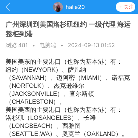
halie20
关注
广州深圳到美国洛杉矶纽约 一级代理 海运
整柜到港
浏览 481
•
电脑端
•
2024-09-13 01:52
美国美东的主要港口（也称为基本港）有：
纽约（NEWYORK）、萨凡纳
（SAVANNAH）、迈阿密（MIAMI）、诺福克
（NORFOLK）、杰克逊维尔
（JACKSONVILLE）、查尔斯顿
（CHARLESTON）。
美国美西的主要港口（也称为基本港）有：
抽奖
每日任务
签到有奖
洛杉矶（LOSANGELES）、长滩
（LONGBEACH）、西雅图
华人资讯
（SEATTLE,WA）、奥克兰（OAKLAND）。
频
阅读洛杉矶新闻