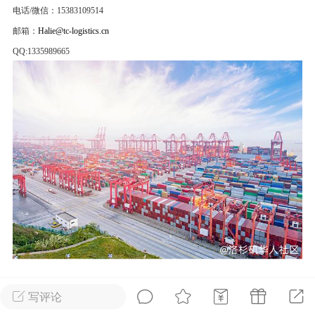
电话/微信：15383109514
华人论坛
邮箱：
Halie@tc-logistics.cn
加入社区交流
QQ:1335989665
杉矶华人社区信息发布规范》
杉矶华人社区账号注册及使用规范》
室
洛杉矶热点
娱乐八卦
同乡联谊
租
民宿短租
房屋买卖
商铺转让
国际货运代理
海运
写评论