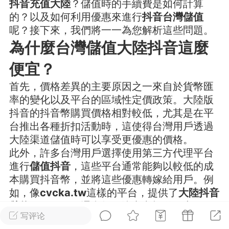
抖音充值大陸
？儲值時的手續費是如何計算
的？以及如何利用優惠來進行
抖音台灣儲值
华人论坛
呢？接下來，我們將一一為您解析這些問題。
加入社区交流
為什麼台灣儲值大陸抖音這麼
杉矶华人社区信息发布规范》
便宜？
杉矶华人社区账号注册及使用规范》
首先，價格差異的主要原因之一來自於貨幣匯
率的變化以及平台的區域性定價政策。大陸版
抖音的抖音幣購買價格相對較低，尤其是在平
台推出各種折扣活動時，這使得台灣用戶透過
室
洛杉矶热点
娱乐八卦
同乡联谊
大陸渠道儲值時可以享受更優惠的價格。
此外，許多台灣用戶選擇使用第三方代理平台
進行
儲值抖音
，這些平台通常能夠以較低的成
本購買抖音幣，並將這些優惠轉嫁給用戶。例
租
民宿短租
房屋买卖
商铺转让
如，像
cvcka.tw
這樣的平台，提供了
大陸抖音
儲值
的服務，且通常能夠比官方渠道便宜不
写评论
少。這些平台通過與大陸供應商合作，使用更