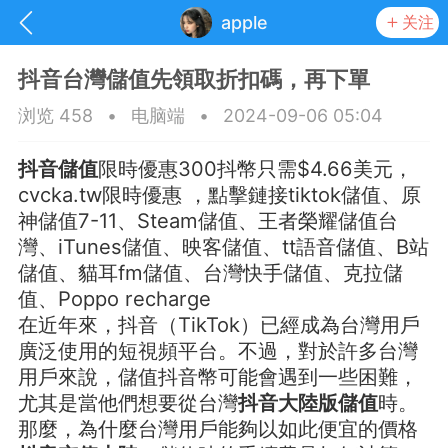
apple
关注
抖音台灣儲值先領取折扣碼，再下單
浏览 458
•
电脑端
•
2024-09-06 05:04
抖音儲值
限時優惠300抖幣只需$4.66美元，
cvcka.tw限時優惠 ，點擊鏈接
tiktok儲值
、
原
神儲值7-11
、
Steam儲值
、
王者榮耀儲值台
灣
、
iTunes儲值
、
映客儲值
、
tt語音儲值
、
B站
儲值
、
貓耳fm儲值
、
台灣快手儲值
、
克拉儲
值
、
Poppo recharge
在近年來，抖音（TikTok）已經成為台灣用戶
廣泛使用的短視頻平台。不過，對於許多台灣
抽奖
每日任务
签到有奖
用戶來說，儲值抖音幣可能會遇到一些困難，
尤其是當他們想要從台灣
抖音大陸版儲值
時。
华人资讯
那麼，為什麼台灣用戶能夠以如此便宜的價格
频
阅读洛杉矶新闻