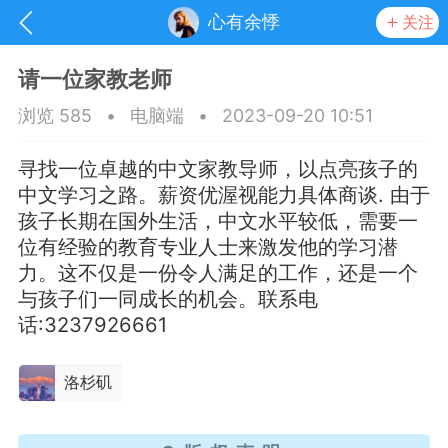
心有余悸
关注
请一位家教老师
浏览 585
•
电脑端
•
2023-09-20 10:51
寻找一位卓越的中文家教导师，以点亮孩子的
中文学习之路。薪资优渥视能力具体商谈. 由于
孩子长期在国外生活，中文水平较低，需要一
位有经验的教育专业人士来激发他的学习潜
力。这不仅是一份令人满足的工作，还是一个
与孩子们一同成长的机会。联系电
话:3237926661
抽奖
每日任务
签到有奖
洛杉矶
华人资讯
频
阅读洛杉矶新闻