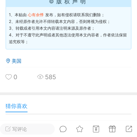
©版权声明
华人论坛
1、本贴由
心有余悸
发布，如有侵权请
联系我们
删除；
加入社区交流
2、未经原作者允许不得转载本文内容，否则将视为侵权；
3、转载或者引用本文内容请注明来源及原作者；
4、对于不遵守此声明或者其他违法使用本文内容者，作者依法保留
杉矶华人社区信息发布规范》
追究权等；
杉矶华人社区账号注册及使用规范》
美国
0
585
室
洛杉矶热点
娱乐八卦
同乡联谊
猜你喜欢
租
民宿短租
房屋买卖
商铺转让
家用电器沙发等海运至澳洲墨尔本新手零错漏流程指南
美国发硬盘，显卡等电脑配件到香港，运费低至1折
写评论
从国内把家具沙发海运到加拿大温哥华的具体操作流程小白教学
DeRUCCI慕思 🔥 黑五新品专属福利！