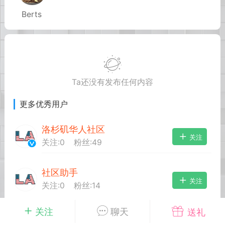
Berts
华人论坛
加入社区交流
杉矶华人社区信息发布规范》
杉矶华人社区账号注册及使用规范》
Ta还没有发布任何内容
更多优秀用户
室
洛杉矶热点
娱乐八卦
同乡联谊
洛杉矶华人社区
关注
关注:
0
粉丝:
49
社区助手
租
民宿短租
房屋买卖
商铺转让
关注
关注:
0
粉丝:
14
关注
聊天
送礼