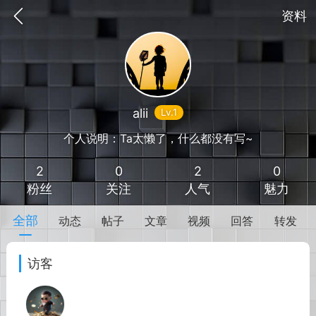
资料
alii
Lv.1
个人说明：Ta太懒了，什么都没有写~
2
0
2
0
粉丝
关注
人气
魅力
全部
动态
帖子
文章
视频
回答
转发
抽奖
每日任务
签到有奖
访客
华人资讯
频
阅读洛杉矶新闻