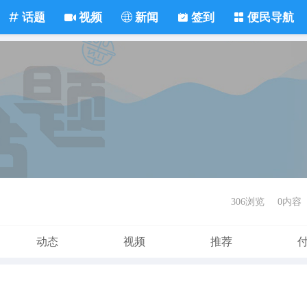
话题
视频
新闻
签到
便民导航
306浏览
0内容
动态
视频
推荐