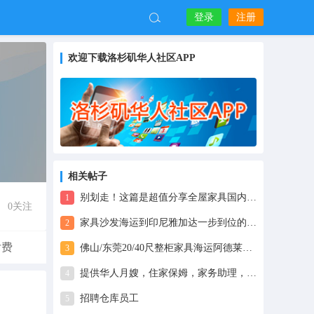
登录
注册
欢迎下载洛杉矶华人社区APP
相关帖子
别划走！这篇是超值分享全屋家具国内海运澳洲悉尼靠谱方式
1
0
关注
家具沙发海运到印尼雅加达一步到位的攻略，2024最新分享
2
付费
佛山/东莞20/40尺整柜家具海运阿德莱德Adelaide双清到门服务
3
提供华人月嫂，住家保姆，家务助理，首选圆融国际家政
4
招聘仓库员工
5