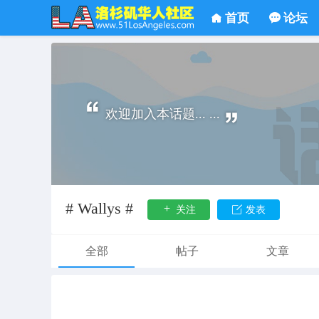
首页
论坛
欢迎加入本话题... ...
# Wallys #
关注
发表
全部
帖子
文章