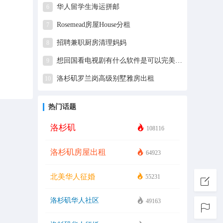
华人留学生海运拼邮
6
Rosemead房屋House分租
7
招聘兼职厨房清理妈妈
8
想回国看电视剧有什么软件是可以完美追剧的？
9
洛杉矶罗兰岗高级别墅雅房出租
10
热门话题
洛杉矶
108116
洛杉矶房屋出租
64923
北美华人征婚
55231
洛杉矶华人社区
49163