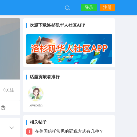
登录
注册
欢迎下载洛杉矶华人社区APP
话题贡献者排行
0
关注
lovepetin
付费
相关帖子
在美国信托常见的延税方式有几种？
1