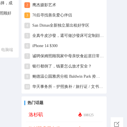
选择，成
鹰杰摄影艺术
2
。照顾好
70后寻找善良爱心伴侣
3
San Dimas全新独立屋出租好学区
4
全真牛皮沙發，還可做沙發床可定制顔色，尺寸特價送到傢
5
iPhone 14 $300
6
电脑端
诚聘保姆照顾我家中母亲饮食起居日常照顾陪同
7
银行都倒了，钱要怎么放才安全？
8
鲍德温公园雅房分租 Baldwin Park 拎包入住！
9
华天事务所 – 护照换补 / 旅行证 / 文书认证 / 赴华签证 代办服务
10
热门话题
洛杉矶
108125