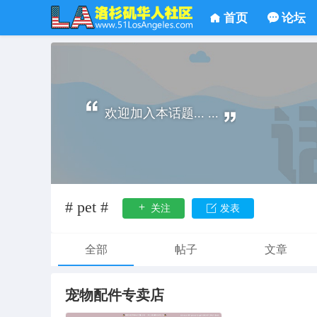
首页
论坛
欢迎加入本话题... ...
# pet #
关注
发表
全部
帖子
文章
宠物配件专卖店