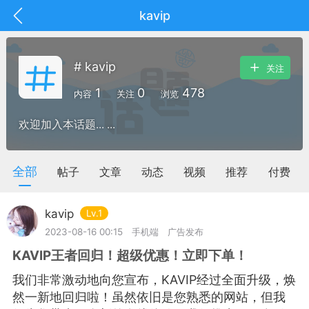
kavip
# kavip
关注
1
0
478
内容
关注
浏览
欢迎加入本话题... ...
全部
帖子
文章
动态
视频
推荐
付费
kavip
Lv.1
2023-08-16 00:15
手机端
广告发布
KAVIP王者回归！超级优惠！立即下单！
抽奖
每日任务
签到有奖
我们非常激动地向您宣布，KAVIP经过全面升级，焕
华人资讯
然一新地回归啦！虽然依旧是您熟悉的网站，但我
频
阅读洛杉矶新闻