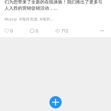
们为您带来了全新的在线体验！我们推出了更多引
人入胜的营销促销活动，...
华人论坛
加入社区交流
#
kavip
#
海外充值
#
海外抖音充值
杉矶华人社区信息发布规范》
0
0
712
杉矶华人社区账号注册及使用规范》
室
洛杉矶热点
娱乐八卦
同乡联谊
租
民宿短租
房屋买卖
商铺转让