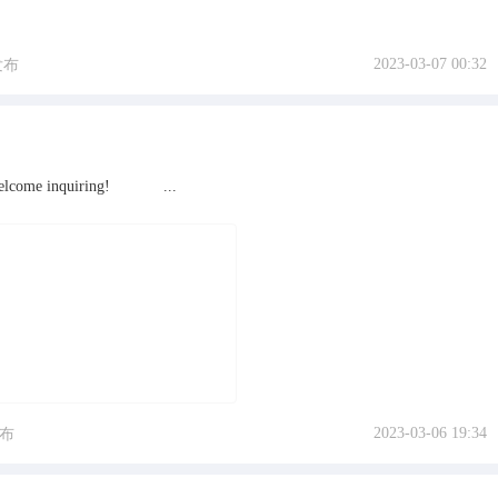
2023-03-07 00:32
发布
ts. Welcome inquiring! ...
2023-03-06 19:34
布