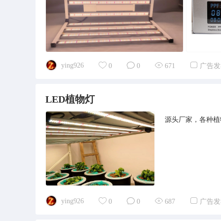
ying926
0
0
671
广告发
LED植物灯
源头厂家，各种植物灯
ying926
0
0
687
广告发