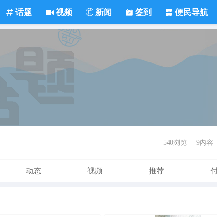
话题
视频
新闻
签到
便民导航
540浏览
9内容
动态
视频
推荐