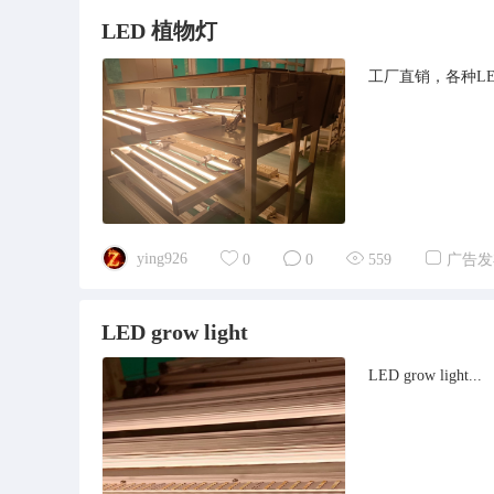
LED 植物灯
工厂直销，各种L
ying926
0
0
559
广告发
LED grow light
LED grow light...