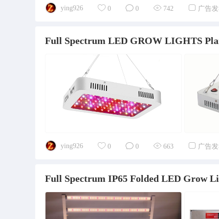
ying926
0
0
742
广告发
Full Spectrum LED GROW LIGHTS Plant
ying926
0
0
663
广告发
Full Spectrum IP65 Folded LED Grow Li