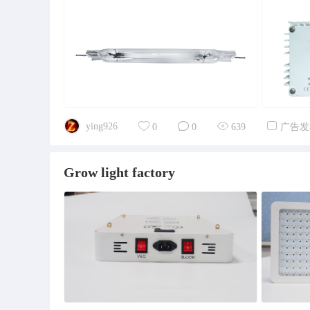
ying926
0
0
639
广告发
Grow light factory