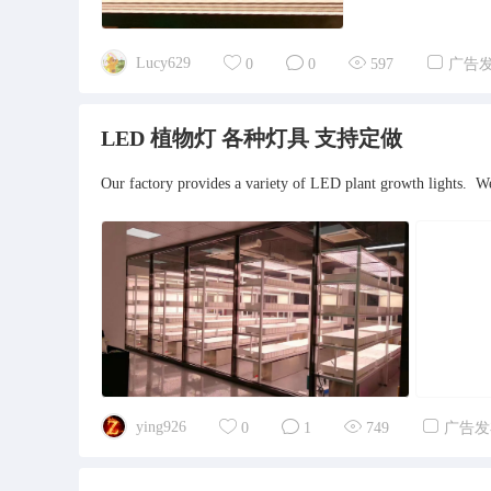
Lucy629
0
0
597
广告
LED 植物灯 各种灯具 支持定做
Our factory provides a variety of LED plant growth ligh
ying926
0
1
749
广告发