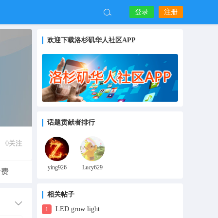
登录
注册
欢迎下载洛杉矶华人社区APP
话题贡献者排行
0
关注
ying926
Lucy629
付费
相关帖子
LED grow light
1