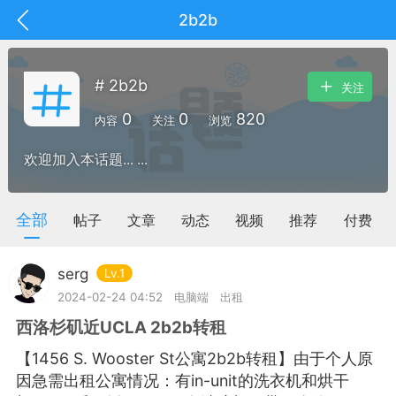
2b2b
# 2b2b
关注
0
0
820
内容
关注
浏览
欢迎加入本话题... ...
全部
帖子
文章
动态
视频
推荐
付费
serg
Lv.1
2024-02-24 04:52
电脑端
出租
西洛杉矶近UCLA 2b2b转租
抽奖
每日任务
签到有奖
【1456 S. Wooster St公寓2b2b转租】由于个人原
华人资讯
因急需出租公寓情况：有in-unit的洗衣机和烘干
频
阅读洛杉矶新闻