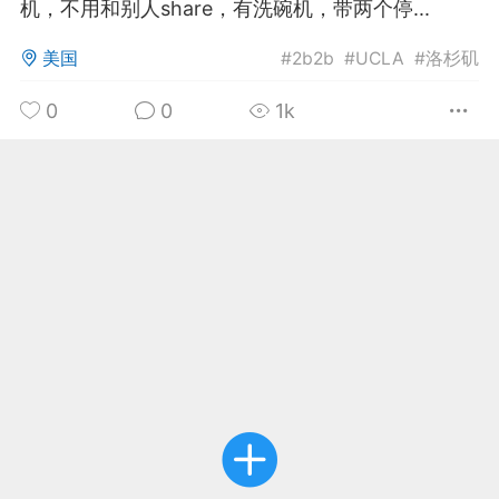
机，不用和别人share，有洗碗机，带两个停...
华人论坛
美国
#
2b2b
#
UCLA
#
洛杉矶
加入社区交流
0
0
1k
杉矶华人社区信息发布规范》
杉矶华人社区账号注册及使用规范》
室
洛杉矶热点
娱乐八卦
同乡联谊
租
民宿短租
房屋买卖
商铺转让