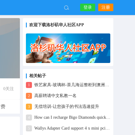
登录
注册
欢迎下载洛杉矶华人社区APP
相关帖子
铁艺家具-玻璃杯-茶几海运整柜到澳洲悉尼-墨尔本-布里斯班
1
0
关注
高薪聘请中文私教一名
2
付费
无偿培训-让您孩子的书法迅速提升
3
How can I recharge Bigo Diamonds quickly?
4
Wallys Adapter Card support 4 x mini pcie QCA9880/QCA9882,4 x M.2 Card
5