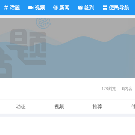
话题
视频
新闻
签到
便民导航
178浏览
0内容
动态
视频
推荐