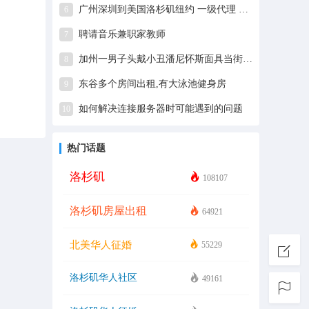
广州深圳到美国洛杉矶纽约 一级代理 海运整柜到港
6
聘请音乐兼职家教师
7
加州一男子头戴小丑潘尼怀斯面具当街性侵女子
8
东谷多个房间出租,有大泳池健身房
9
如何解决连接服务器时可能遇到的问题
10
热门话题
洛杉矶
108107
洛杉矶房屋出租
64921
北美华人征婚
55229
洛杉矶华人社区
49161