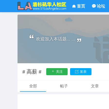
首页
论坛
欢迎加入本话题... ...
# 高薪 #
关注
发表
全部
帖子
文章