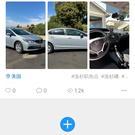
华人论坛
加入社区交流
杉矶华人社区信息发布规范》
杉矶华人社区账号注册及使用规范》
+6
室
洛杉矶热点
娱乐八卦
同乡联谊
美国
#
洛杉矶热点
#
洛杉磯
#
车辆
0
0
1.2k
租
民宿短租
房屋买卖
商铺转让