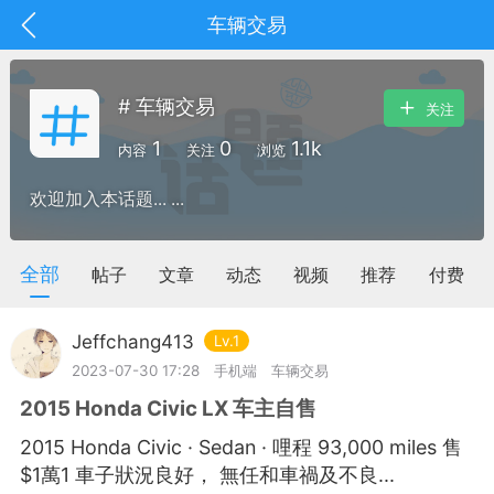
车辆交易
# 车辆交易
关注
1
0
1.1k
内容
关注
浏览
欢迎加入本话题... ...
全部
帖子
文章
动态
视频
推荐
付费
Jeffchang413
Lv.1
2023-07-30 17:28
手机端
车辆交易
2015 Honda Civic LX 车主自售
抽奖
每日任务
签到有奖
2015 Honda Civic · Sedan · 哩程 93,000 miles 售
华人资讯
$1萬1 車子狀況良好， 無任和車禍及不良...
频
阅读洛杉矶新闻