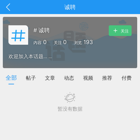
诚聘
# 诚聘
关注
0
0
193
内容
关注
浏览
欢迎加入本话题... ...
全部
帖子
文章
动态
视频
推荐
付费
暂没有数据
抽奖
每日任务
签到有奖
华人资讯
频
阅读洛杉矶新闻