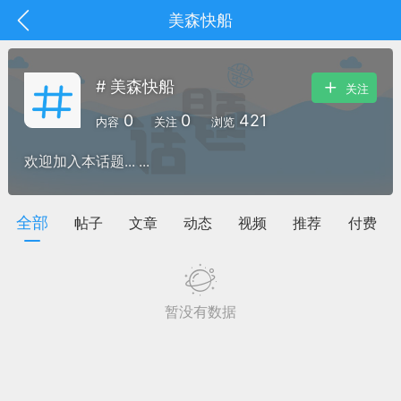
美森快船
# 美森快船
关注
0
0
421
内容
关注
浏览
欢迎加入本话题... ...
全部
帖子
文章
动态
视频
推荐
付费
暂没有数据
抽奖
每日任务
签到有奖
华人资讯
频
阅读洛杉矶新闻