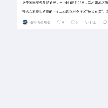
据美国国家气象局通报，当地时间3月22日，洛杉矶地区遭
杉矶县蒙提贝罗市的一个工业园区和仓库区“短暂着陆”。龙
洛杉矶都知道
0
0
1.1k