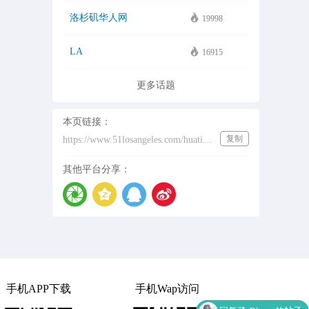
洛杉矶华人网
19998
LA
16915
更多话题
本页链接：
复制
https://www.51losangeles.com/huati/%E6%B4%9B%E6%9D%89%E7%9F%B6%E9%BE%99%E5%8D%B7%E9%A3%8E
其他平台分享：
手机APP下载
手机Wap访问