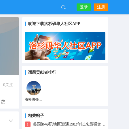
登录
注册
欢迎下载洛杉矶华人社区APP
话题贡献者排行
0
关注
洛杉矶都知道
付费
相关帖子
美国洛杉矶地区遭遇1983年以来最强龙卷风
1