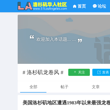
首页
论坛
欢迎加入本话题... ...
# 洛杉矶龙卷风 #
关注
发表
全部
帖子
文章
美国洛杉矶地区遭遇1983年以来最强龙