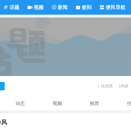
话题
视频
新闻
签到
便民导航
1.2k浏览
1内容
动态
视频
推荐
卷风